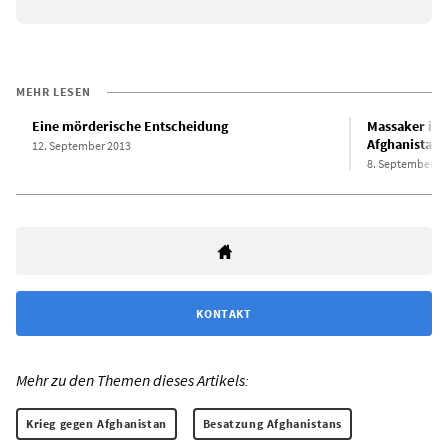
MEHR LESEN
Eine mörderische Entscheidung
Massaker in 
Afghanistank
12. September 2013
8. September 2
KONTAKT
Mehr zu den Themen dieses Artikels:
Krieg gegen Afghanistan
Besatzung Afghanistans