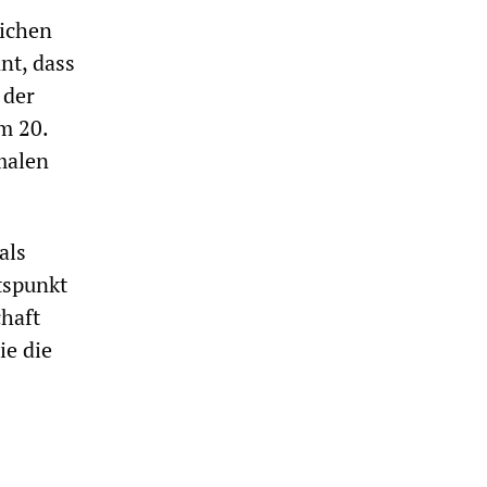
lichen
nt, dass
 der
m 20.
malen
als
tspunkt
haft
ie die