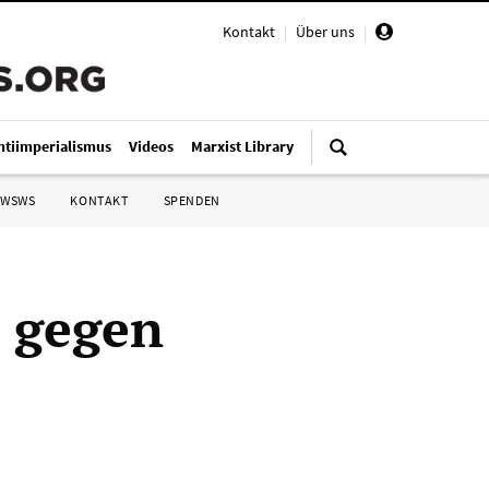
Kontakt
|
Über uns
|
ntiimperialismus
Videos
Marxist Library
 WSWS
KONTAKT
SPENDEN
 gegen