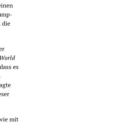
einen
rump-
 die
er
World
dass es
n
agte
eser
wie mit