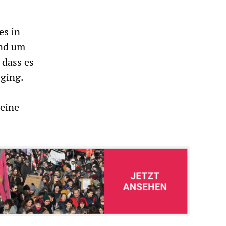
es in
und um
 dass es
ging.
eine