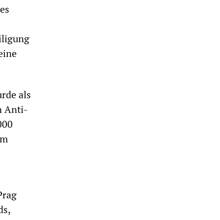
es
iligung
eine
rde als
n Anti-
000
em
Prag
ds,