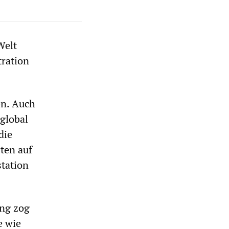
Welt
tration
en. Auch
 global
die
ten auf
station
ng zog
e wie