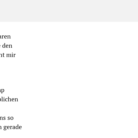
aren
e den
ht mir
mp
blichen
ns so
h gerade