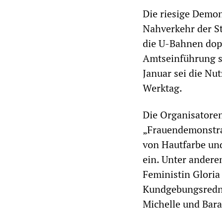
Die riesige Demon
Nahverkehr der St
die U-Bahnen dopp
Amtseinführung se
Januar sei die N
Werktag.
Die Organisatoren
„Frauendemonstra
von Hautfarbe und
ein. Unter ander
Feministin Gloria
Kundgebungsredne
Michelle und Bar