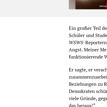
Ein großer Teil d
Schüler und Stude
WSWS
-Reportern
Angst. Meiner Mei
funktionierende W
Er sagte, er verac
zusammenzuarbeite
Beziehungen zu Ru
Demokraten schür
viele Gründe, geg
das heraus!“