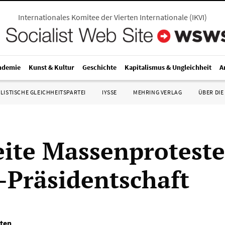
Internationales Komitee der Vierten Internationale
(
IKVI
)
ndemie
Kunst & Kultur
Geschichte
Kapitalismus & Ungleichheit
A
LISTISCHE GLEICHHEITSPARTEI
IYSSE
MEHRING VERLAG
ÜBER DIE
ite Massenproteste
Präsidentschaft
ten