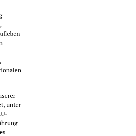
g
,
aufleben
on
,
tionalen
nserer
t, unter
EU-
Währung
des