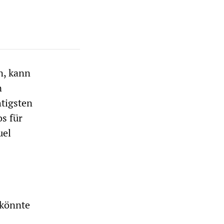
n, kann
n
htigsten
s für
uel
 könnte