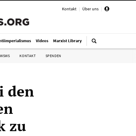
Kontakt
|
Über uns
|
ntiimperialismus
Videos
Marxist Library
 WSWS
KONTAKT
SPENDEN
i den
en
k zu