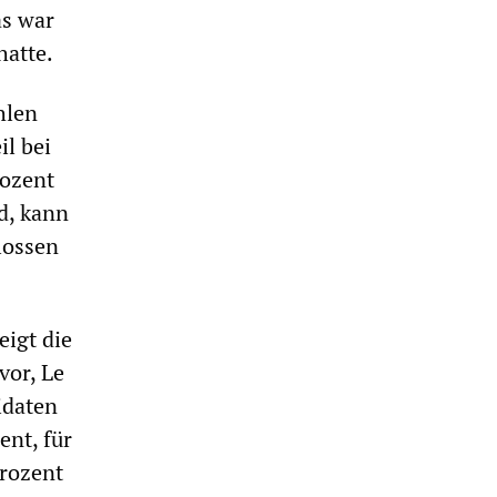
as war
hatte.
hlen
l bei
rozent
d, kann
lossen
eigt die
vor, Le
idaten
ent, für
Prozent