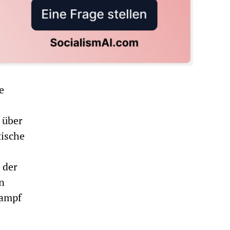
e
 über
tische
 der
in
kampf