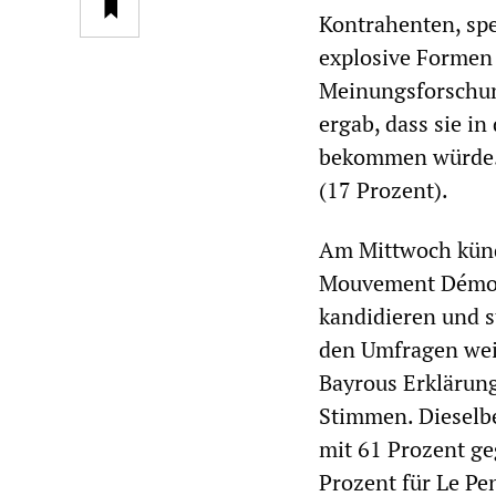
Kontrahenten, spez
explosive Formen
Meinungsforschun
ergab, dass sie i
bekommen würde. D
(17 Prozent).
Am Mittwoch kündi
Mouvement Démocr
kandidieren und s
den Umfragen weit
Bayrous Erklärun
Stimmen. Dieselb
mit 61 Prozent ge
Prozent für Le Pe