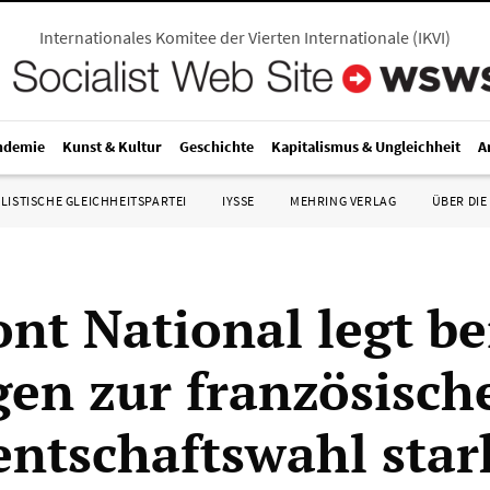
Internationales Komitee der Vierten Internationale
(
IKVI
)
ndemie
Kunst & Kultur
Geschichte
Kapitalismus & Ungleichheit
A
LISTISCHE GLEICHHEITSPARTEI
IYSSE
MEHRING VERLAG
ÜBER DIE
ont National legt be
en zur französisch
entschaftswahl star