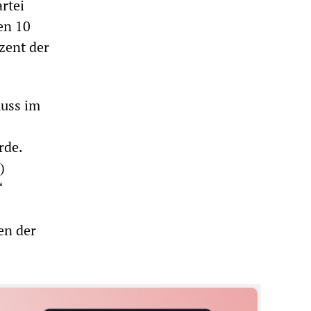
rtei
en 10
zent der
muss im
rde.
)
“
en der