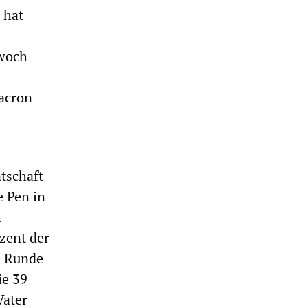
 hat
twoch
Macron
tschaft
e Pen in
h
zent der
e Runde
ie 39
Vater