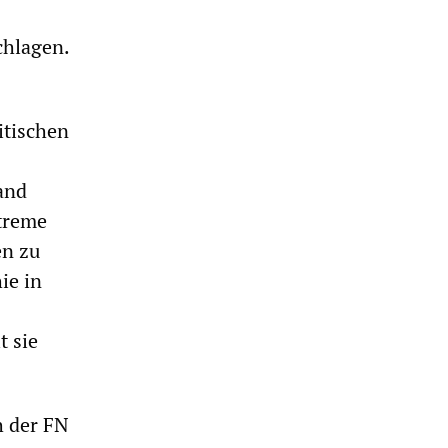
chlagen.
itischen
and
xtreme
en zu
ie in
 sie
h der FN