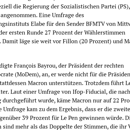
iell die Regierung der Sozialistischen Partei (PS),
 angenommen. Eine Umfrage des
gsinstituts Elabe für den Sender BFMTV von Mit
n der ersten Runde 27 Prozent der Wählerstimmen
amit läge sie weit vor Fillon (20 Prozent) und 
gte François Bayrou, der Präsident der rechten
ate (MoDem), an, er werde nicht für die Präsiden
tattdessen Macron unterstützen. Trotzdem führt L
er. Laut einer Umfrage von Ifop-Fiducial, die nac
g durchgeführt wurde, käme Macron nur auf 22 Pro
e Umfrage kam zu dem Ergebnis, dass er die zweit
genüber 39 Prozent für Le Pen gewinnen würde. D
n sind mehr als das Doppelte der Stimmen, die ihr 