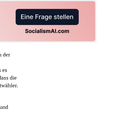
n der
s es
dass die
stwähler.
n
 und