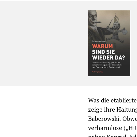
Was die etabliert
zeige ihre Haltu
Baberowski. Obwoh
verharmlose („Hit
nahen Konrad-Ade