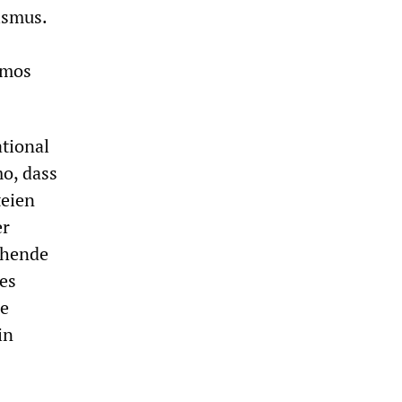
ismus.
emos
ational
mo, dass
teien
er
schende
des
ie
in