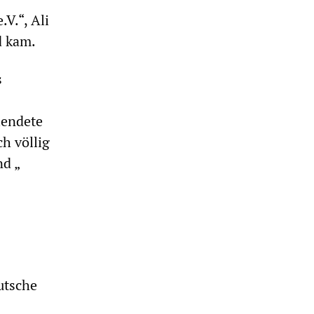
V.“, Ali
d kam.
s
lendete
h völlig
nd „
utsche