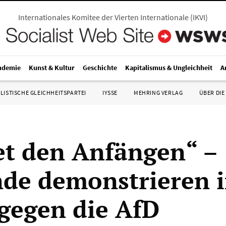
Internationales Komitee der Vierten Internationale
(
IKVI
)
ndemie
Kunst & Kultur
Geschichte
Kapitalismus & Ungleichheit
A
LISTISCHE GLEICHHEITSPARTEI
IYSSE
MEHRING VERLAG
ÜBER DIE
t den Anfängen“ –
de demonstrieren 
 gegen die AfD