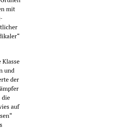
en mit
-
tlicher
dikaler“
e Klasse
en und
rte der
kämpfer
 die
wies auf
esen“
s