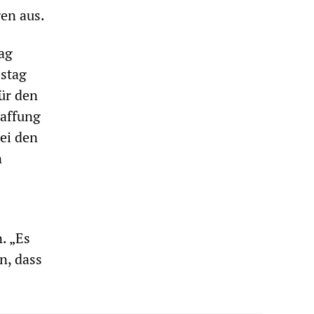
en aus.
tag
estag
ür den
haffung
ei den
n
. „Es
n, dass