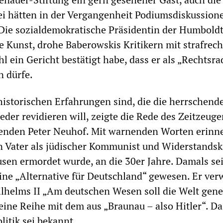
ei hätten in der Vergangenheit Podiumsdiskussion
 Die sozialdemokratische Präsidentin der Humboldt
e Kunst, drohe Baberowskis Kritikern mit strafrech
 ein Gericht bestätigt habe, dass er als „Rechtsra
n dürfe.
historischen Erfahrungen sind, die die herrschend
eder revidieren will, zeigte die Rede des Zeitzeug
enden Peter Neuhof. Mit warnenden Worten erinne
en Vater als jüdischer Kommunist und Widerstands
en ermordet wurde, an die 30er Jahre. Damals sei
ine „Alternative für Deutschland“ gewesen. Er ver
lhelms II „Am deutschen Wesen soll die Welt gen
 eine Reihe mit dem aus „Braunau – also Hitler“. Da
litik sei bekannt.