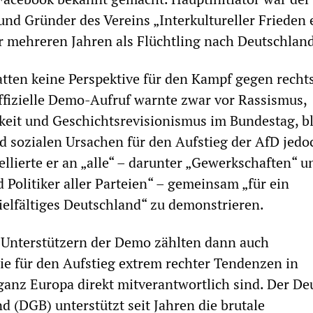
nd Gründer des Vereins „Interkultureller Frieden e.
or mehreren Jahren als Flüchtling nach Deutschlan
hatten keine Perspektive für den Kampf gegen recht
ffizielle Demo-Aufruf warnte zwar vor Rassismus,
keit und Geschichtsrevisionismus im Bundestag, b
nd sozialen Ursachen für den Aufstieg der AfD jedoc
llierte er an „alle“ – darunter „Gewerkschaften“ u
 Politiker aller Parteien“ – gemeinsam „für ein
ielfältiges Deutschland“ zu demonstrieren.
n Unterstützern der Demo zählten dann auch
ie für den Aufstieg extrem rechter Tendenzen in
anz Europa direkt mitverantwortlich sind. Der De
 (DGB) unterstützt seit Jahren die brutale