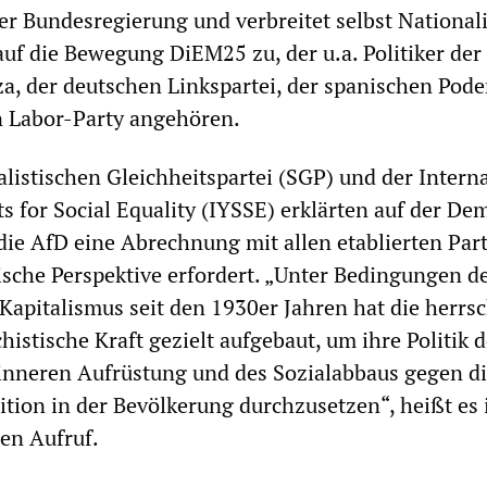
er Bundesregierung und verbreitet selbst National
 auf die Bewegung DiEM25 zu, der u.a. Politiker der
za, der deutschen Linkspartei, der spanischen Pod
n Labor-Party angehören.
alistischen Gleichheitspartei (SGP) und der Intern
s for Social Equality (IYSSE) erklärten auf der De
ie AfD eine Abrechnung mit allen etablierten Par
tische Perspektive erfordert. „Unter Bedingungen d
s Kapitalismus seit den 1930er Jahren hat die herr
histische Kraft gezielt aufgebaut, um ihre Politik 
 inneren Aufrüstung und des Sozialabbaus gegen d
ion in der Bevölkerung durchzusetzen“, heißt es 
en Aufruf.