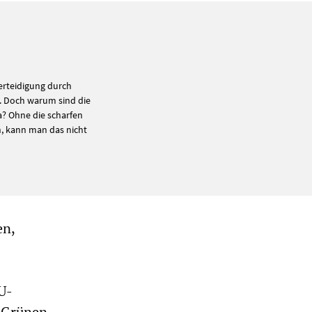
erteidigung durch
 Doch warum sind die
a? Ohne die scharfen
n, kann man das nicht
en,
DU-
e Grünen