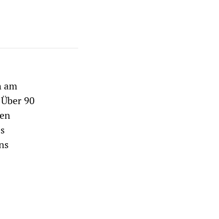
n am
 Über 90
uen
es
ns