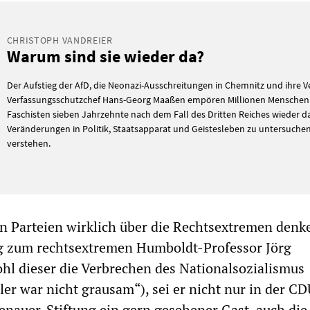
CHRISTOPH VANDREIER
Warum sind sie wieder da?
Der Aufstieg der AfD, die Neonazi-Ausschreitungen in Chemnitz und ihre V
Verfassungsschutzchef Hans-Georg Maaßen empören Millionen Menschen.
Faschisten sieben Jahrzehnte nach dem Fall des Dritten Reiches wieder d
Veränderungen in Politik, Staatsapparat und Geistesleben zu untersuche
verstehen.
en Parteien wirklich über die Rechtsextremen denk
ng zum rechtsextremen Humboldt-Professor Jörg
l dieser die Verbrechen des Nationalsozialismus
ler war nicht grausam“), sei er nicht nur in der C
nauer-Stiftung ein gern gesehener Gast, auch di