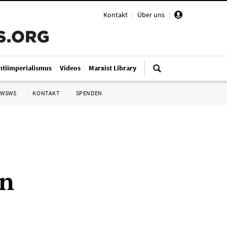
Kontakt
|
Über uns
|
ntiimperialismus
Videos
Marxist Library
 WSWS
KONTAKT
SPENDEN
in