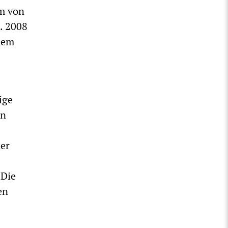
um von
. 2008
inem
ige
en
der
 Die
en