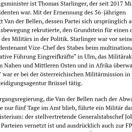
gsminister ist Thomas Starlinger, der seit 2017 Mil
identen war. Mit der Ernennung des 56-jährigen
t Van der Bellen, dessen Partei sich ursprünglich 
nsbewegung rekrutierte, den Grundstein für einen 
 des Militärs in der Politik. Starlinger war vor sei
identenamt Vize-Chef des Stabes beim multination
ve Führung Eingreifkräfte“ in Ulm, das Militära
m Nahen und Mittleren Osten und in Afrika überwa
 war er bei der österreichischen Militärmission in
eidigungsagentur Brüssel tätig.
ergangsregierung, die Van der Bellen nach der Abw
e nur fünf Tage im Amt blieb, führte ein Militär da
sterium: der stellvertretende Generalstabschef J
n Parteien vernetzt ist und ausdrücklich auch zur F