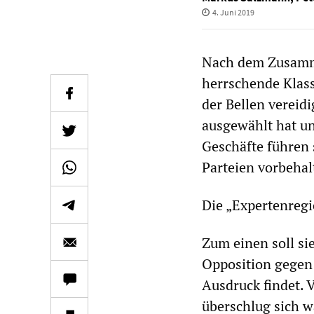
4. Juni 2019
Nach dem Zusamme
herrschende Klas
der Bellen vereid
ausgewählt hat un
Geschäfte führen s
Parteien vorbehalt
Die „Expertenregi
Zum einen soll si
Opposition gegen 
Ausdruck findet. 
überschlug sich 