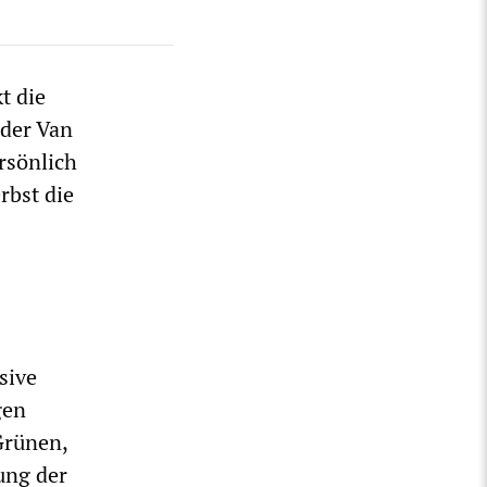
t die
der Van
rsönlich
rbst die
sive
gen
Grünen,
ung der