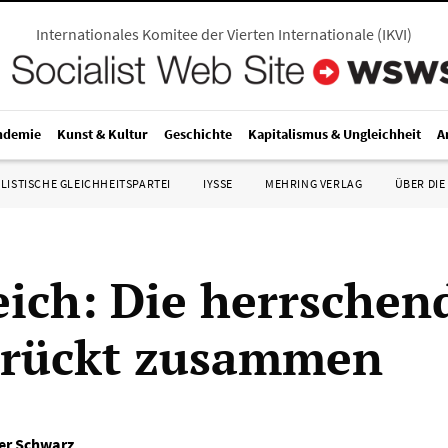
Internationales Komitee der Vierten Internationale
(
IKVI
)
ndemie
Kunst & Kultur
Geschichte
Kapitalismus & Ungleichheit
A
LISTISCHE GLEICHHEITSPARTEI
IYSSE
MEHRING VERLAG
ÜBER DIE
eich: Die herrschen
 rückt zusammen
er Schwarz