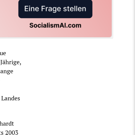
aue
Jährige,
lange
-
s Landes
hardt
ts 2003