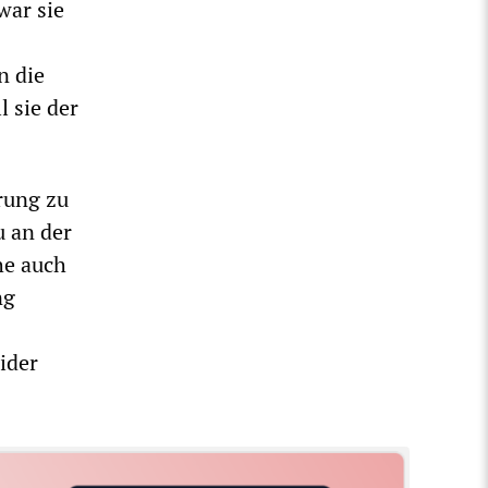
war sie
n die
l sie der
rung zu
u an der
he auch
ng
ider