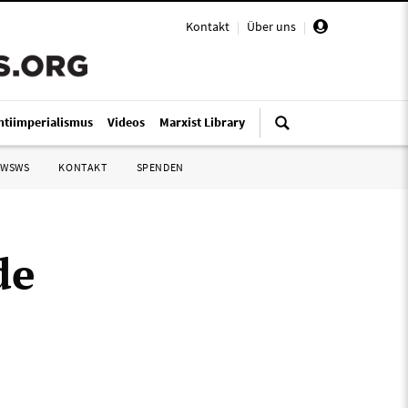
Kontakt
|
Über uns
|
ntiimperialismus
Videos
Marxist Library
 WSWS
KONTAKT
SPENDEN
de