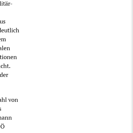
itär-
aus
deutlich
nem
alen
ktionen
cht.
 der
ahl von
s
ohann
PÖ