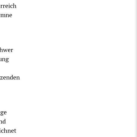
erreich
hymne
chwer
rung
itzenden
ige
und
eichnet