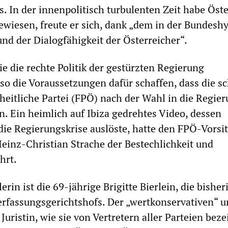
s. In der innenpolitisch turbulenten Zeit habe Öst
bewiesen, freute er sich, dank „dem in der Bundes
d der Dialogfähigkeit der Österreicher“.
ie die rechte Politik der gestürzten Regierung
so die Voraussetzungen dafür schaffen, dass die s
iheitliche Partei (FPÖ) nach der Wahl in die Regie
. Ein heimlich auf Ibiza gedrehtes Video, dessen
die Regierungskrise auslöste, hatte den FPÖ-Vors
einz-Christian Strache der Bestechlichkeit und
hrt.
in ist die 69-jährige Brigitte Bierlein, die bisher
erfassungsgerichtshofs. Der „wertkonservativen“ 
uristin, wie sie von Vertretern aller Parteien bez