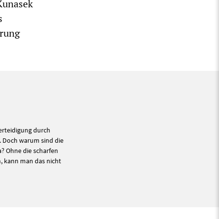
 Kunasek
s
erung
erteidigung durch
 Doch warum sind die
a? Ohne die scharfen
n, kann man das nicht