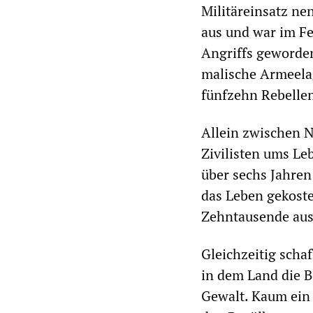
Militäreinsatz ne
aus und war im F
Angriffs geworden
malische Armeela
fünfzehn Rebellen
Allein zwischen 
Zivilisten ums Le
über sechs Jahre
das Leben gekostet
Zehntausende aus
Gleichzeitig scha
in dem Land die B
Gewalt. Kaum ein