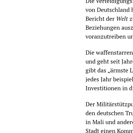
Die Verteidigungs
von Deutschland 
Bericht der
Welt
z
Beziehungen auszu
voranzutreiben un
Die waffenstarren
und geht seit Jah
gibt das „ärmste
jedes Jahr beispi
Investitionen in 
Der Militärstützp
den deutschen Tru
in Mali und ander
Stadt einen Komm