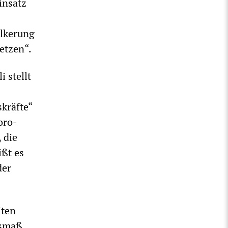
einsatz
ölkerung
etzen“.
 stellt
kräfte“
oro-
 die
ißt es
der
iten
usmaß