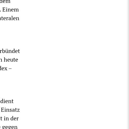
 dem
. Einem
ateralen
erbündet
n heute
dex –
 dient
 Einsatz
t in der
e gegen