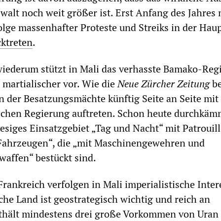
ewalt noch weit größer ist. Erst Anfang des Jahres
olge massenhafter Proteste und Streiks in der Haup
cktreten
.
iederum stützt in Mali das verhasste Bamako-Re
 martialischer vor. Wie die
Neue Zürcher Zeitung
be
en der Besatzungsmächte künftig Seite an Seite mit
schen Regierung auftreten. Schon heute durchkäm
esiges Einsatzgebiet „Tag und Nacht“ mit Patrouil
 Fahrzeugen“, die „mit Maschinengewehren und
affen“ bestückt sind.
rankreich verfolgen in Mali imperialistische Inter
che Land ist geostrategisch wichtig und reich an
nthält mindestens drei große Vorkommen von Uran