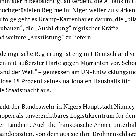
ministerin beabsichtigt außerdem, die Allianz mit
hochgerüsteten Regime im Niger weiter zu stärken
ufolge geht es Kramp-Karrenbauer darum, die „bil
bauen“, die „Ausbildung“ nigrischer Kräfte
d weitere „Ausrüstung“ zu liefern.
de nigrische Regierung ist eng mit Deutschland v
ren mit äußerster Härte gegen Migranten vor. Scho
 Land der Welt“ – gemessen am UN-Entwicklungsin
ellose 18 Prozent seines nationalen Haushalts für
die Staatsmacht aus.
unkt der Bundeswehr in Nigers Hauptstadt Niamey
ppen als unverzichtbares Logistikzentrum für den
en Ländern. Auch die französische Armee unterhäl
andoposten, von dem aus sie ihre Drohnenschläg