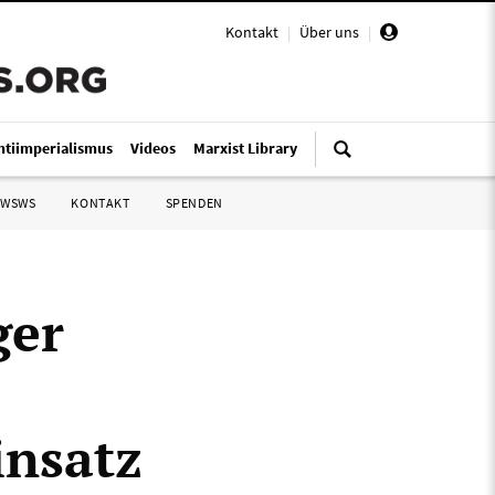
Kontakt
|
Über uns
|
ntiimperialismus
Videos
Marxist Library
 WSWS
KONTAKT
SPENDEN
ger
insatz