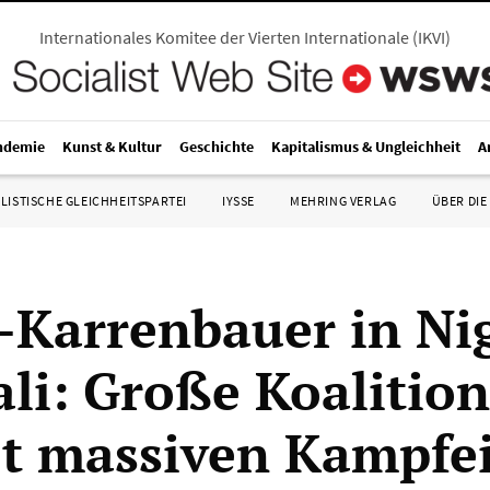
Internationales Komitee der Vierten Internationale
(
IKVI
)
ndemie
Kunst & Kultur
Geschichte
Kapitalismus & Ungleichheit
A
LISTISCHE GLEICHHEITSPARTEI
IYSSE
MEHRING VERLAG
ÜBER DIE
Karrenbauer in Ni
li: Große Koalition
et massiven Kampfe