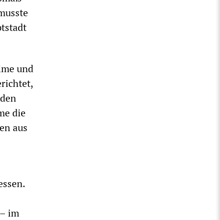
 musste
tstadt
gime und
richtet,
 den
me die
len aus
essen.
 – im