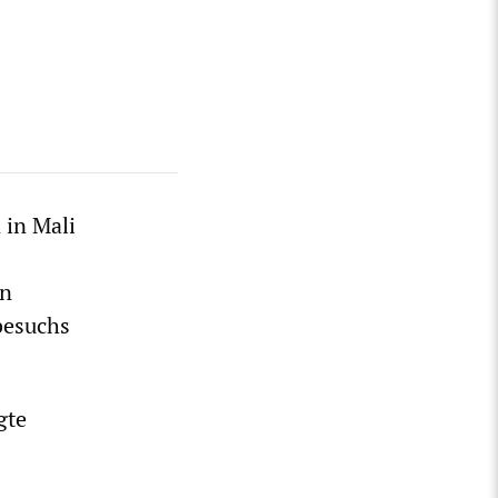
 in Mali
in
besuchs
gte