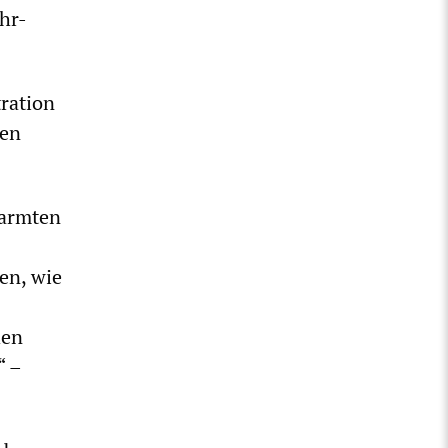
hr-
ration
sen
rarmten
en, wie
hen
“ –