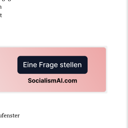
n
t
ufenster