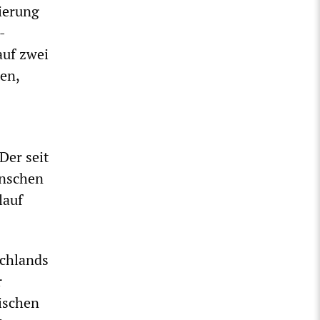
gierung
-
auf zwei
en,
Der seit
enschen
lauf
schlands
r
schen