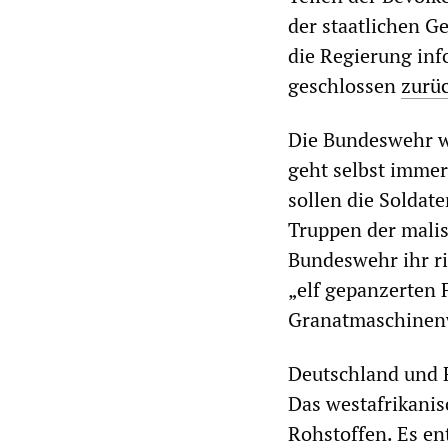
der staatlichen G
die Regierung inf
geschlossen
zurü
Die Bundeswehr w
geht selbst immer
sollen die Soldat
Truppen der mali
Bundeswehr ihr ri
„elf gepanzerten
Granatmaschinenw
Deutschland und F
Das westafrikanis
Rohstoffen. Es e