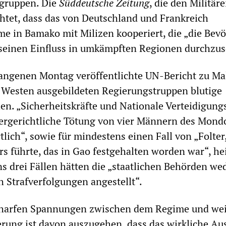
gruppen. Die
Sü
ddeutsche
Zeitung
, die den Militär
chtet, dass das von Deutschland und Frankreich
me in Bamako mit Milizen kooperiert, die „die Bev
 seinen Einfluss in umkämpften Regionen durchzus
ngenen Montag veröffentlichte UN-Bericht zu Mali
m Westen ausgebildeten Regierungstruppen blutige
n. „Sicherheitskräfte und Nationale Verteidigungs
ßergerichtliche Tötung von vier Männern des Mond
lich“, sowie für mindestens einen Fall von „Folter,
s führte, das in Gao festgehalten worden war“, he
ns drei Fällen hätten die „staatlichen Behörden we
 Strafverfolgungen angestellt“.
charfen Spannungen zwischen dem Regime und we
erung ist davon auszugehen, dass das wirkliche A