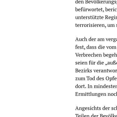
den Bevölkerungs
befürwortet, beri
unterstützte Regi
terrorisieren, um
Auch der am verga
fest, dass die vo
Verbrechen begehe
seien für die „au
Bezirks verantwort
zum Tod des Opfer
dort. In mindeste
Ermittlungen noch
Angesichts der s
Teilen der Bevölk