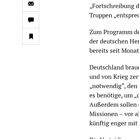
„Fortschreibung 
Truppen „entsprec
Zum Programm der
der deutschen He
bereits seit Mona
Deutschland brauc
und von Krieg zerr
„notwendig“, den 
es benötige, um „
Außerdem sollen d
Missionen – vor a
künftig enger mi