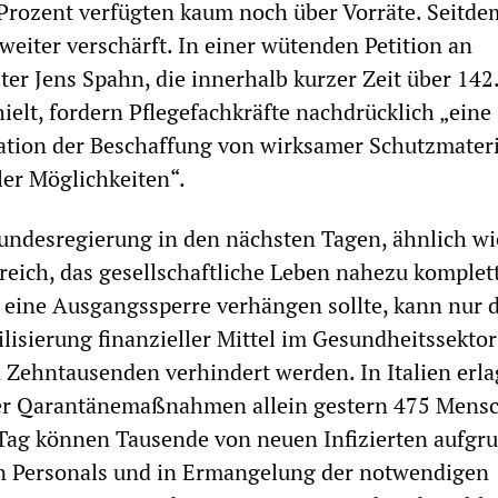
 Prozent verfügten kaum noch über Vorräte. Seitde
 weiter verschärft. In einer wütenden Petition an
er Jens Spahn, die innerhalb kurzer Zeit über 142
ielt, fordern Pflegefachkräfte nachdrücklich „eine
ation der Beschaffung von wirksamer Schutzmateri
ler Möglichkeiten“.
undesregierung in den nächsten Tagen, ähnlich wi
kreich, das gesellschaftliche Leben nahezu komplet
 eine Ausgangssperre verhängen sollte, kann nur 
lisierung finanzieller Mittel im Gesundheitssektor
Zehntausenden verhindert werden. In Italien erl
er Qarantänemaßnahmen allein gestern 475 Mens
Tag können Tausende von neuen Infizierten aufgr
en Personals und in Ermangelung der notwendigen