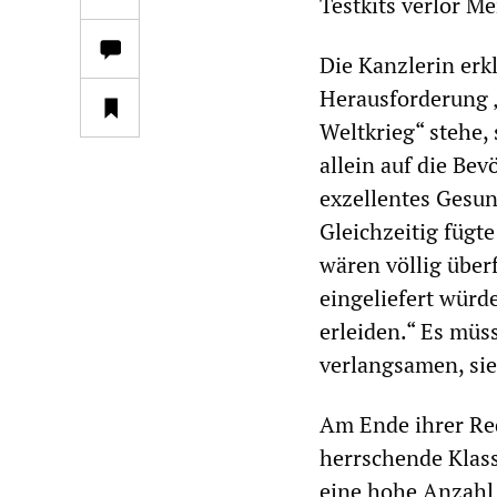
Testkits verlor Me
Die Kanzlerin erk
Herausforderung „
Weltkrieg“ stehe,
allein auf die Be
exzellentes Gesun
Gleichzeitig fügt
wären völlig überf
eingeliefert würd
erleiden.“ Es müs
verlangsamen, sie
Am Ende ihrer Red
herrschende Klass
eine hohe Anzahl 