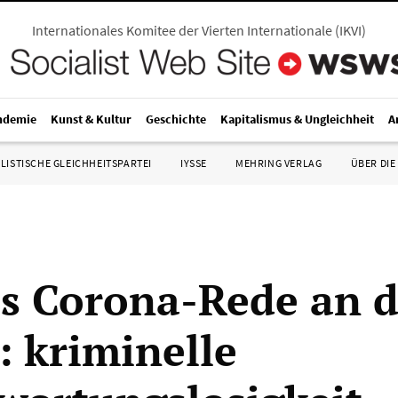
Internationales Komitee der Vierten Internationale
(
IKVI
)
ndemie
Kunst & Kultur
Geschichte
Kapitalismus & Ungleichheit
A
LISTISCHE GLEICHHEITSPARTEI
IYSSE
MEHRING VERLAG
ÜBER DIE
s Corona-Rede an d
: kriminelle