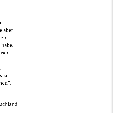
n
e aber
„ein
 habe.
user
n
s zu
nen“.
tschland