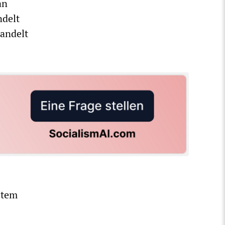
an
ndelt
handelt
stem