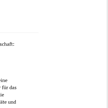
schaft:
eine
 für das
ie
räte und