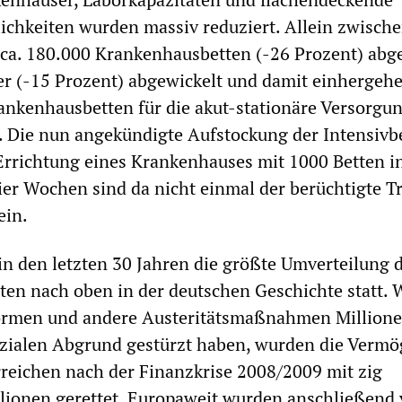
chkeiten wurden massiv reduziert. Allein zwisch
ca. 180.000 Krankenhausbetten (-26 Prozent) abg
r (-15 Prozent) abgewickelt und damit einhergeh
ankenhausbetten für die akut-stationäre Versorgu
t. Die nun angekündigte Aufstockung der Intensivb
Errichtung eines Krankenhauses mit 1000 Betten in
ier Wochen sind da nicht einmal der berüchtigte T
ein.
 in den letzten 30 Jahren die größte Umverteilung 
ten nach oben in der deutschen Geschichte statt.
ormen und andere Austeritätsmaßnahmen Millione
zialen Abgrund gestürzt haben, wurden die Vermö
reichen nach der Finanzkrise 2008/2009 mit zig
llionen gerettet. Europaweit wurden anschließend 