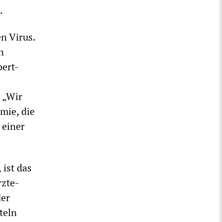
.
n Virus.
n
bert-
. „Wir
mie, die
 einer
ist das
rzte-
der
teln