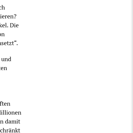
ch
ieren?
kel. Die
on
setzt“.
 und
ten
ften
illionen
en damit
schränkt