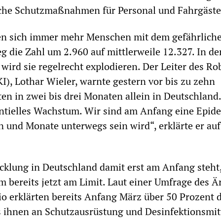
liche Schutzmaßnahmen für Personal und Fahrgäste
ren sich immer mehr Menschen mit dem gefährliche
eg die Zahl um 2.960 auf mittlerweile 12.327. In de
ird sie regelrecht explodieren. Der Leiter des Ro
KI), Lothar Wieler, warnte gestern vor bis zu zehn
ten in zwei bis drei Monaten allein in Deutschland
ntielles Wachstum. Wir sind am Anfang eine Epide
 und Monate unterwegs sein wird“, erklärte er auf
klung in Deutschland damit erst am Anfang steht, 
 bereits jetzt am Limit. Laut einer Umfrage des Ä
o erklärten bereits Anfang März über 50 Prozent 
s ihnen an Schutzausrüstung und Desinfektionsmit