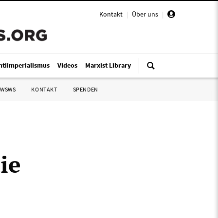
Kontakt
|
Über uns
|
ntiimperialismus
Videos
Marxist Library
 WSWS
KONTAKT
SPENDEN
ie