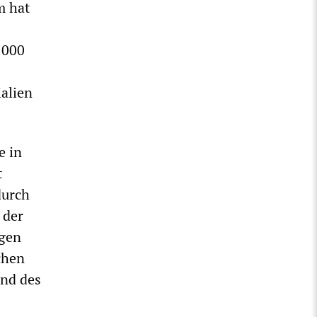
m hat
.000
alien
e in
t
durch
 der
agen
chen
und des