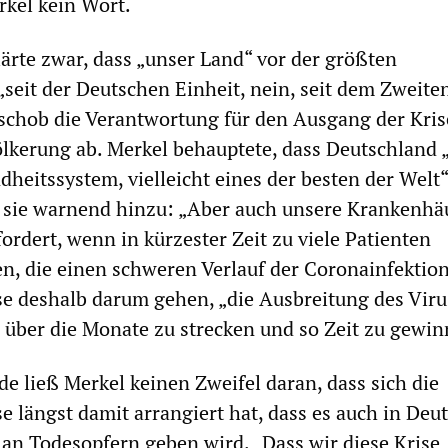
rkel kein Wort.
lärte zwar, dass „unser Land“ vor der größten
seit der Deutschen Einheit, nein, seit dem Zweite
 schob die Verantwortung für den Ausgang der Kris
völkerung ab. Merkel behauptete, dass Deutschland 
dheitssystem, vielleicht eines der besten der Welt“
e sie warnend hinzu: „Aber auch unsere Krankenhä
ordert, wenn in kürzester Zeit zu viele Patienten
en, die einen schweren Verlauf der Coronainfektio
se deshalb darum gehen, „die Ausbreitung des Viru
 über die Monate zu strecken und so Zeit zu gewin
e ließ Merkel keinen Zweifel daran, dass sich die
e längst damit arrangiert hat, dass es auch in Deu
an Todesopfern geben wird. „Dass wir diese Krise