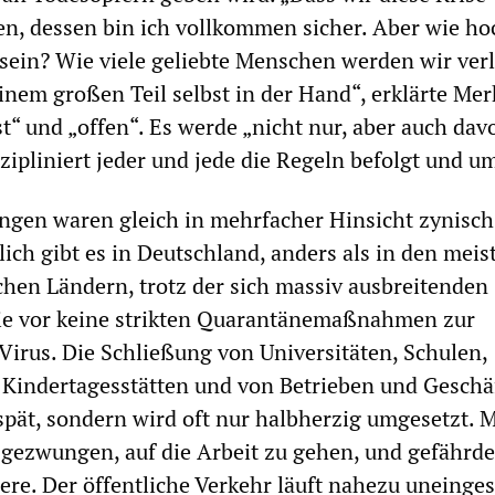
n, dessen bin ich vollkommen sicher. Aber wie ho
sein? Wie viele geliebte Menschen werden wir verl
inem großen Teil selbst in der Hand“, erklärte Mer
st“ und „offen“. Es werde „nicht nur, aber auch dav
zipliniert jeder und jede die Regeln befolgt und um
ngen waren gleich in mehrfacher Hinsicht zynisch
lich gibt es in Deutschland, anders als in den meis
hen Ländern, trotz der sich massiv ausbreitenden
e vor keine strikten Quarantänemaßnahmen zur
rus. Die Schließung von Universitäten, Schulen,
 Kindertagesstätten und von Betrieben und Geschä
spät, sondern wird oft nur halbherzig umgesetzt. M
 gezwungen, auf die Arbeit zu gehen, und gefährd
dere. Der öffentliche Verkehr läuft nahezu uneinge