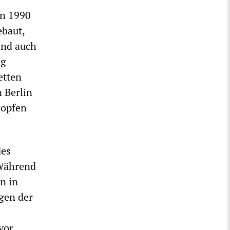
en 1990
ebaut,
end auch
ng
etten
 Berlin
ropfen
des
 Während
n in
gen der
vor