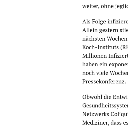
weiter, ohne jeg
Als Folge infizie
Allein gestern sti
nächsten Wochen w
Koch-Instituts (R
Millionen Infizier
haben ein expone
noch viele Wochen
Pressekonferenz.
Obwohl die Entwic
Gesundheitssystem
Netzwerks Coliqui
Mediziner, dass e