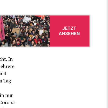
ht. In
mehrere
und
m Tag
in nur
 Corona-