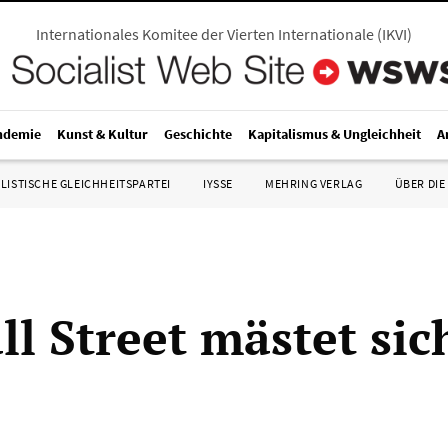
Internationales Komitee der Vierten Internationale
(
IKVI
)
ndemie
Kunst & Kultur
Geschichte
Kapitalismus & Ungleichheit
A
LISTISCHE GLEICHHEITSPARTEI
IYSSE
MEHRING VERLAG
ÜBER DIE
ll Street mästet si