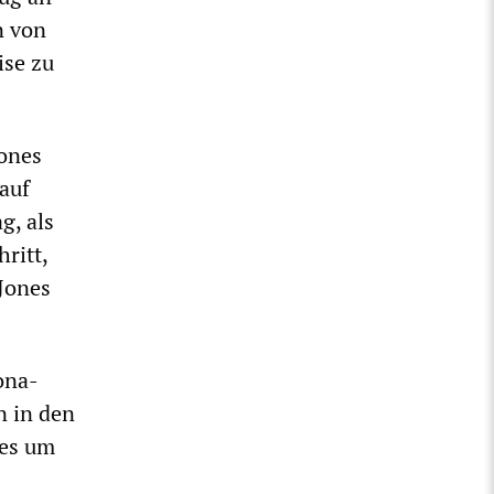
n von
ise zu
Jones
 auf
g, als
ritt,
Jones
ona-
n in den
nes um