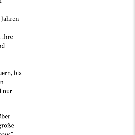
m
 Jahren
 ihre
nd
ern, bis
en
d nur
über
 große
eaus“