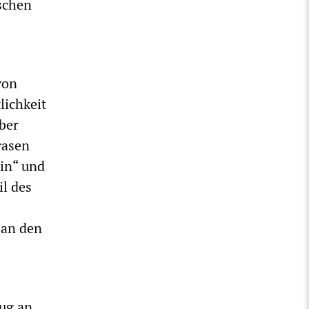
ischen
von
lichkeit
ber
rasen
in“ und
l des
 an den
lug an