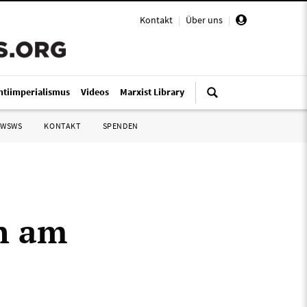
Kontakt
|
Über uns
|
ntiimperialismus
Videos
Marxist Library
 WSWS
KONTAKT
SPENDEN
ch am