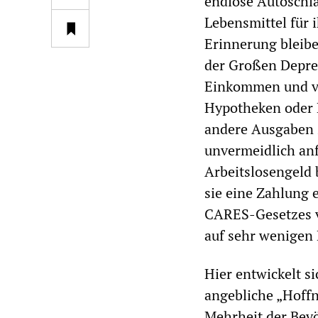
endlose Autoschl
Lebensmittel für i
Erinnerung bleibe
der Großen Depre
Einkommen und ve
Hypotheken oder 
andere Ausgaben z
unvermeidlich an
Arbeitslosengeld 
sie eine Zahlung 
CARES-Gesetzes v
auf sehr wenigen
Hier entwickelt s
angebliche „Hoffn
Mehrheit der Bevö