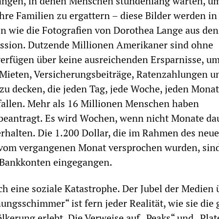
angen, in denen Menschen stundenlang warten, u
hre Familien zu ergattern – diese Bilder werden in
n wie die Fotografien von Dorothea Lange aus den
ssion. Dutzende Millionen Amerikaner sind ohne
rfügen über keine ausreichenden Ersparnisse, um
Mieten, Versicherungsbeiträge, Ratenzahlungen u
u decken, die jeden Tag, jede Woche, jeden Monat
fallen. Mehr als 16 Millionen Menschen haben
beantragt. Es wird Wochen, wenn nicht Monate dau
erhalten. Die 1.200 Dollar, die im Rahmen des neu
om vergangenen Monat versprochen wurden, sin
 Bankkonten eingegangen.
ich eine soziale Katastrophe. Der Jubel der Medien 
ungsschimmer“ ist fern jeder Realität, wie sie die
lkerung erlebt. Die Verweise auf „Peaks“ und „Plat