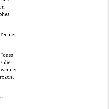
en
hohes
Teil der
 Jones
s die
 war der
rozent
a-