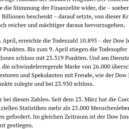
te die Stimmung der Finanzelite wider, die – soebe
Billionen beschenkt – darauf setzte, von dieser Kr
och reicher und mächtiger daraus hervorzugehen.
. April, erreichte die Todeszahl 10.895 – der Dow 
9 Punkten. Bis zum 9. April stiegen die Todesopfer
Jones schloss mit 23.319 Punkten. Und am Diensta
n die schwindelerregende Marke von 26.000 übersch
vestoren und Spekulanten mit Freude, wie der Dow 
nkte zulegte und bei 23.950 schloss.
z bei diesen Zahlen. Seit dem 23. März hat die Cor
iziellen Statistiken mehr als 25.000 Menschenlebe
en gefordert. Im gleichen Zeitraum ist der Dow Jo
nt gestiegen.