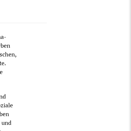
na-
rben
schen,
te.
ie
and
ziale
oben
, und