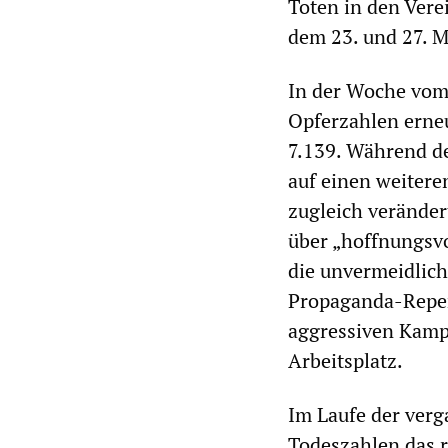
Toten in den Vere
dem 23. und 27. Mä
In der Woche vom M
Opferzahlen erne
7.139. Während de
auf einen weitere
zugleich veränder
über „hoffnungsvo
die unvermeidlic
Propaganda-Reper
aggressiven Kamp
Arbeitsplatz.
Im Laufe der verg
Todeszahlen das r