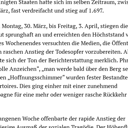
inigten Staaten hatte sich im selben Zeitraum, zw
rz, fast verdreifacht und stieg auf 1.697.
ontag, 30. März, bis Freitag, 3. April, stiegen die
ut sprunghaft an und erreichten den Höchststand 
s Wochenendes versuchten die Medien, die Öffent
n raschen Anstieg der Todesopfer vorzubereiten. A
te sich der Ton der Berichterstattung merklich. Ph
lle Anzeichen“, „man werde bald über den Berg se
hen „Hoffnungsschimmer“ wurden fester Bestandtei
toires. Dies ging einher mit einer zunehmend
agne für eine mehr oder weniger rasche Rückkehr
angenen Woche offenbarte der rapide Anstieg der
iesige Ausmaß der sozialen Tragödie. Der Höhenf