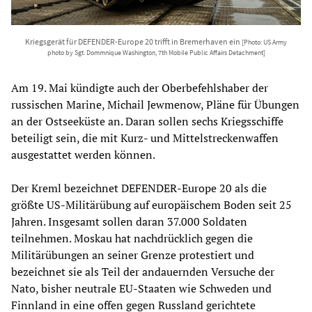
Kriegsgerät für DEFENDER-Europe 20 trifft in Bremerhaven ein
[Photo: US Army
photo by Sgt. Dommnique Washington, 7th Mobile Public Affairs Detachment]
Am 19. Mai kündigte auch der Oberbefehlshaber der
russischen Marine, Michail Jewmenow, Pläne für Übungen
an der Ostseeküste an. Daran sollen sechs Kriegsschiffe
beteiligt sein, die mit Kurz- und Mittelstreckenwaffen
ausgestattet werden können.
Der Kreml bezeichnet DEFENDER-Europe 20 als die
größte US-Militärübung auf europäischem Boden seit 25
Jahren. Insgesamt sollen daran 37.000 Soldaten
teilnehmen. Moskau hat nachdrücklich gegen die
Militärübungen an seiner Grenze protestiert und
bezeichnet sie als Teil der andauernden Versuche der
Nato, bisher neutrale EU-Staaten wie Schweden und
Finnland in eine offen gegen Russland gerichtete