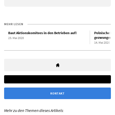
MEHR LESEN
Baut Aktionskomitees in den Betrieben auf!
Polnische Reg
gezwungen, 
23. Mai 2020
14. Mai 2020
KONTAKT
Mehr zu den Themen dieses Artikels: