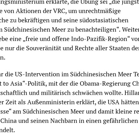
ngsministerium erklärte, die Übung sei „die jüngst
he von Aktionen der VRC, um unrechtmäßige
he zu bekräftigen und seine südostasiatischen
 Südchinesischen Meer zu benachteiligen“. Weite
be eine „freie und offene Indo-Pazifik-Region“ vor
e nur die Souveränität und Rechte aller Staaten de
n.
ar die US-Intervention im Südchinesischen Meer Te
t to Asia“-Politik, mit der die Obama-Regierung C
schaftlich und militärisch schwächen wollte. Hilla
er Zeit als Außenministerin erklärt, die USA hätten
esse“ am Südchinesischen Meer und damit kleine r
 China und seinen Nachbarn in einen gefährlichen
ndelt.