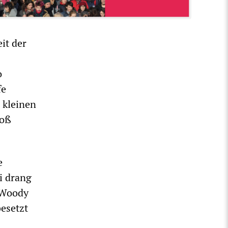
it der
o
fe
 kleinen
toß
e
i drang
 Woody
besetzt