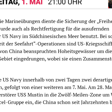
ie Marineübungen diente die Sicherung der „Freihe
wurde auch als Rechtfertigung für die ausufernden
r US Navy im Südchinesischen Meer benutzt. Bei s
it der Seefahrt“-Operationen sind US-Kriegsschif
e von China beanspruchten Hoheitsgewässer um die
 Gebiet eingedrungen, wobei sie einen Zusammens
ie US Navy innerhalb von zwei Tagen zwei derartig
, gefolgt von einer weiteren am 7. Mai. Am 28. Ma
erstörer USS Mustin in die Zwölf-Meilen-Zone um
acel-Gruppe ein, die China schon seit Jahrzehnten 