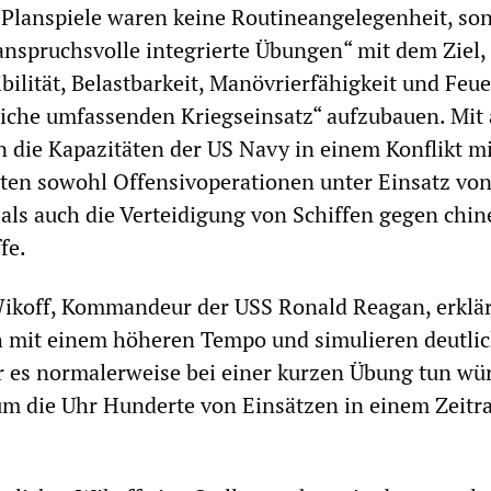
 Planspiele waren keine Routineangelegenheit, so
nspruchsvolle integrierte Übungen“ mit dem Ziel,
ibilität, Belastbarkeit, Manövrierfähigkeit und Feue
eiche umfassenden Kriegseinsatz“ aufzubauen. Mit
en die Kapazitäten der US Navy in einem Konflikt m
sten sowohl Offensivoperationen unter Einsatz vo
ls auch die Verteidigung von Schiffen gegen chin
fe.
ikoff, Kommandeur der USS Ronald Reagan, erklär
ch mit einem höheren Tempo und simulieren deutli
r es normalerweise bei einer kurzen Übung tun wü
um die Uhr Hunderte von Einsätzen in einem Zeit