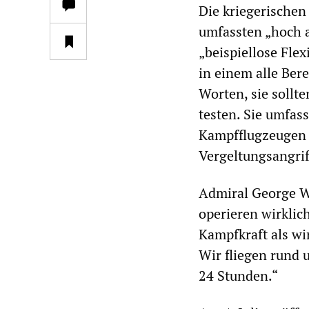
Die kriegerischen
umfassten „hoch a
„beispiellose Flex
in einem alle Ber
Worten, sie sollt
testen. Sie umfas
Kampfflugzeugen a
Vergeltungsangrif
Admiral George W
operieren wirkli
Kampfkraft als wi
Wir fliegen rund 
24 Stunden.“