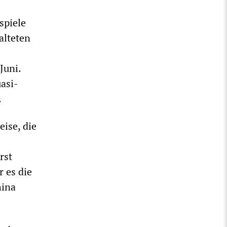
spiele
alteten
Juni.
asi-
.
ise, die
rst
r es die
hina