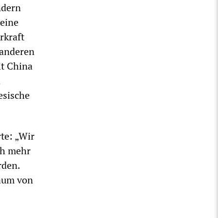
ndern
 eine
rkraft
 anderen
it China
n
esische
te: „Wir
ch mehr
rden.
raum von