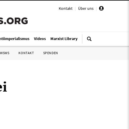
Kontakt
|
Über uns
|
ntiimperialismus
Videos
Marxist Library
 WSWS
KONTAKT
SPENDEN
ei