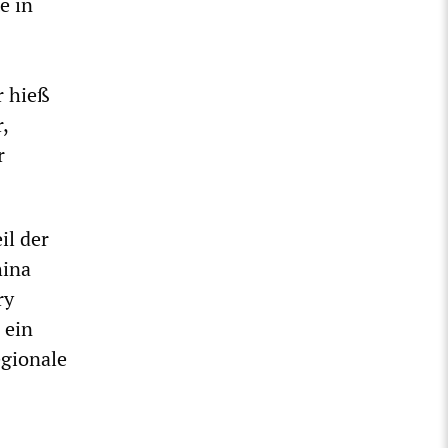
e in
r hieß
,
r
il der
hina
ry
 ein
egionale