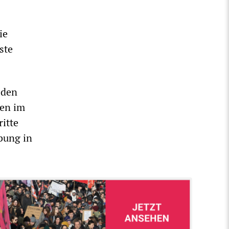
ie
ste
 den
pen im
ritte
bung in