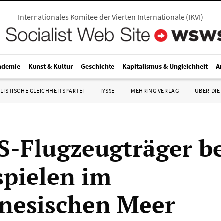
Internationales Komitee der Vierten Internationale
(
IKVI
)
ndemie
Kunst & Kultur
Geschichte
Kapitalismus & Ungleichheit
A
LISTISCHE GLEICHHEITSPARTEI
IYSSE
MEHRING VERLAG
ÜBER DIE
S-Flugzeugträger b
spielen im
nesischen Meer