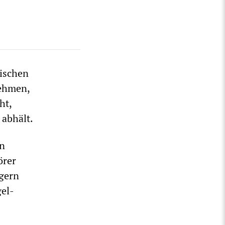
sischen
nehmen,
ht,
 abhält.
en
örer
ägern
gel-