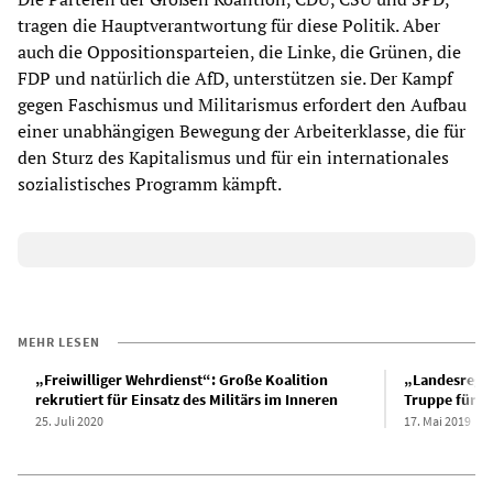
tragen die Hauptverantwortung für diese Politik. Aber
auch die Oppositionsparteien, die Linke, die Grünen, die
FDP und natürlich die AfD, unterstützen sie. Der Kampf
gegen Faschismus und Militarismus erfordert den Aufbau
einer unabhängigen Bewegung der Arbeiterklasse, die für
den Sturz des Kapitalismus und für ein internationales
sozialistisches Programm kämpft.
MEHR LESEN
„Freiwilliger Wehrdienst“: Große Koalition
„Landesregim
rekrutiert für Einsatz des Militärs im Inneren
Truppe für I
25. Juli 2020
17. Mai 2019