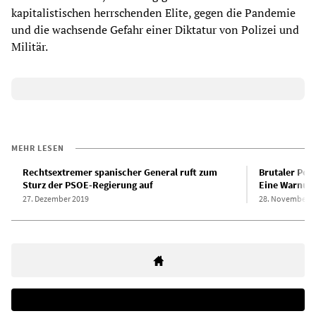
kapitalistischen herrschenden Elite, gegen die Pandemie
und die wachsende Gefahr einer Diktatur von Polizei und
Militär.
MEHR LESEN
Rechtsextremer spanischer General ruft zum
Brutaler Poliz
Sturz der PSOE-Regierung auf
Eine Warnung
27. Dezember 2019
28. November 2