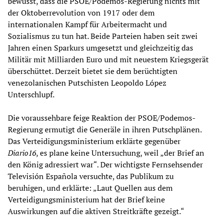
bewusst, dass die PSOE/Podemos-Regierung nichts mit
der Oktoberrevolution von 1917 oder dem
internationalen Kampf für Arbeitermacht und
Sozialismus zu tun hat. Beide Parteien haben seit zwei
Jahren einen Sparkurs umgesetzt und gleichzeitig das
Militär mit Milliarden Euro und mit neuestem Kriegsgerät
überschüttet. Derzeit bietet sie dem berüchtigten
venezolanischen Putschisten Leopoldo López
Unterschlupf.
Die voraussehbare feige Reaktion der PSOE/Podemos-
Regierung ermutigt die Generäle in ihren Putschplänen.
Das Verteidigungsministerium erklärte gegenüber
Diario16
, es plane keine Untersuchung, weil „der Brief an
den König adressiert war“. Der wichtigste Fernsehsender
Televisión Española versuchte, das Publikum zu
beruhigen, und erklärte: „Laut Quellen aus dem
Verteidigungsministerium hat der Brief keine
Auswirkungen auf die aktiven Streitkräfte gezeigt.“