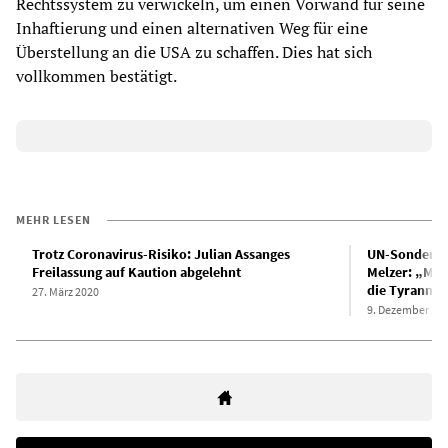
Rechtssystem zu verwickeln, um einen Vorwand für seine
Inhaftierung und einen alternativen Weg für eine
Überstellung an die USA zu schaffen. Dies hat sich
vollkommen bestätigt.
MEHR LESEN
Trotz Coronavirus-Risiko: Julian Assanges
UN-Sonderberi
Freilassung auf Kaution abgelehnt
Melzer: „Mit
die Tyrannei
27. März 2020
9. Dezember 20