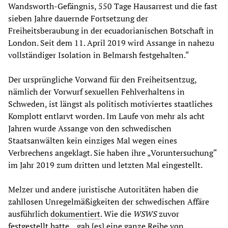
Wandsworth-Gefängnis, 550 Tage Hausarrest und die fast
sieben Jahre dauernde Fortsetzung der
Freiheitsberaubung in der ecuadorianischen Botschaft in
London. Seit dem 11. April 2019 wird Assange in nahezu
vollständiger Isolation in Belmarsh festgehalten.“
Der ursprüngliche Vorwand für den Freiheitsentzug,
nämlich der Vorwurf sexuellen Fehlverhaltens in
Schweden, ist längst als politisch motiviertes staatliches
Komplott entlarvt worden. Im Laufe von mehr als acht
Jahren wurde Assange von den schwedischen
Staatsanwälten kein einziges Mal wegen eines
Verbrechens angeklagt. Sie haben ihre „Voruntersuchung“
im Jahr 2019 zum dritten und letzten Mal eingestellt.
Melzer und andere juristische Autoritäten haben die
zahllosen Unregelmäßigkeiten der schwedischen Affäre
ausführlich
dokumentiert
. Wie die
WSWS
zuvor
festgestellt hat
te, „gab [es] eine ganze Reihe von