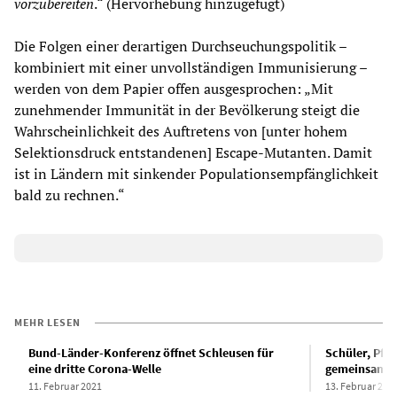
vorzubereiten
.“ (Hervorhebung hinzugefügt)
Die Folgen einer derartigen Durchseuchungspolitik –
kombiniert mit einer unvollständigen Immunisierung –
werden von dem Papier offen ausgesprochen: „Mit
zunehmender Immunität in der Bevölkerung steigt die
Wahrscheinlichkeit des Auftretens von [unter hohem
Selektionsdruck entstandenen] Escape-Mutanten. Damit
ist in Ländern mit sinkender Populationsempfänglichkeit
bald zu rechnen.“
MEHR LESEN
Bund-Länder-Konferenz öffnet Schleusen für
Schüler, Pfle
eine dritte Corona-Welle
gemeinsame 
11. Februar 2021
13. Februar 202