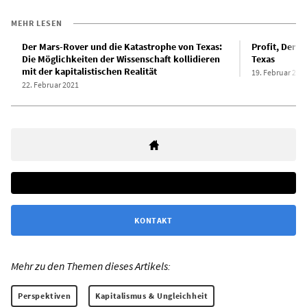
MEHR LESEN
Der Mars-Rover und die Katastrophe von Texas:
Profit, Dereg
Die Möglichkeiten der Wissenschaft kollidieren
Texas
mit der kapitalistischen Realität
19. Februar 202
22. Februar 2021
KONTAKT
Mehr zu den Themen dieses Artikels:
Perspektiven
Kapitalismus & Ungleichheit