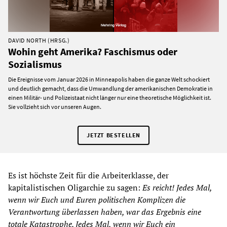
DAVID NORTH (HRSG.)
Wohin geht Amerika? Faschismus oder
Sozialismus
Die Ereignisse vom Januar 2026 in Minneapolis haben die ganze Welt schockiert
und deutlich gemacht, dass die Umwandlung der amerikanischen Demokratie in
einen Militär- und Polizeistaat nicht länger nur eine theoretische Möglichkeit ist.
Sie vollzieht sich vor unseren Augen.
JETZT BESTELLEN
Es ist höchste Zeit für die Arbeiterklasse, der
kapitalistischen Oligarchie zu sagen:
Es reicht! Jedes Mal,
wenn wir
Euch
und
Euren
politischen Komplizen die
Verantwortung
überlassen haben
, war das Ergebnis eine
totale Katastrophe. Jedes Mal, wenn wir
Euch
ein