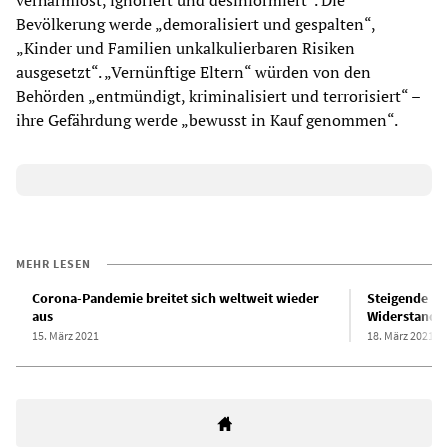
verharmlost, ignoriert und desinformiert“. Die
Bevölkerung werde „demoralisiert und gespalten“,
„Kinder und Familien unkalkulierbaren Risiken
ausgesetzt“. „Vernünftige Eltern“ würden von den
Behörden „entmündigt, kriminalisiert und terrorisiert“ –
ihre Gefährdung werde „bewusst in Kauf genommen“.
MEHR LESEN
Corona-Pandemie breitet sich weltweit wieder
Steigende Inz
aus
Widerstand g
15. März 2021
18. März 2021