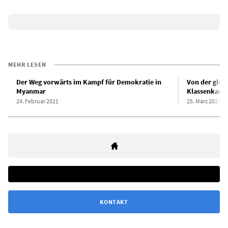
MEHR LESEN
Der Weg vorwärts im Kampf für Demokratie in
Von der glob
Myanmar
Klassenkamp
24. Februar 2021
25. März 2021
KONTAKT