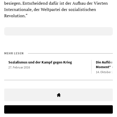
besiegen. Entscheidend dafür ist der Aufbau der Vierten
Internationale, der Weltpartei der sozialistischen
Revolution.“
MEHR LESEN
Sozialismus und der Kampf gegen Krieg
Die Auflösun
Moment“ des
27. Februar 2016
14. Oktober 201