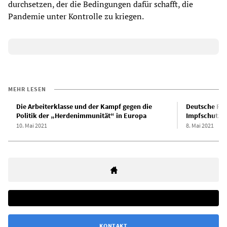
durchsetzen, der die Bedingungen dafür schafft, die
Pandemie unter Kontrolle zu kriegen.
MEHR LESEN
Die Arbeiterklasse und der Kampf gegen die
Deutsche Reg
Politik der „Herdenimmunität“ in Europa
Impfschutz-P
10. Mai 2021
8. Mai 2021
KONTAKT