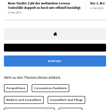
Neue Studie: Zahl der weltweiten Corona-
Der 1. Mai 2
Todesfälle doppelt so hoch wie offiziell bestätigt
4. Mai 2021
9. Mai 2021
KONTAKT
Mehr zu den Themen dieses Artikels:
Perspektiven
Coronavirus-Pandemie
Medizin und Gesundheit
Gesundheit und Pflege