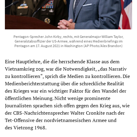
Pentagon-Sprecher John Kirby, rechts, mit Generalmajor William Taylor,
Generalstabsoffizier der US-Armee, während eines Medienbriefings im
Pentagon am 17. August 2021 in Washington (AP Photo/Alex Brandon)
Eine Hauptlehre, die die herrschende Klasse aus dem
Vietnamkrieg zog, war die Notwendigkeit, „das Narrativ
zu kontrollieren“, sprich die Medien zu kontrollieren. Die
Medienberichterstattung über die schreckliche Realität
des Krieges war ein wichtiger Faktor für den Wandel der
öffentlichen Meinung. Nicht wenige prominente
Journalisten sprachen sich offen gegen den Krieg aus, wie
der CBS-Nachrichtensprecher Walter Cronkite nach der
Tet-Offensive der nordvietnamesischen Armee und
des Vietcong 1968.