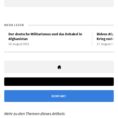
MEHR LESEN
Der deutsche Militarismus und das Debakel in
Bidens Afgha
Afghanistan
Krieg endet 
19. August 2021
17. August 2021
KONTAKT
Mehr zu den Themen dieses Artikels: