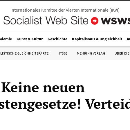
Internationales Komitee der Vierten Internationale
(
IKVI
)
ndemie
Kunst & Kultur
Geschichte
Kapitalismus & Ungleichheit
A
LISTISCHE GLEICHHEITSPARTEI
IYSSE
MEHRING VERLAG
ÜBER DIE
 Keine neuen
stengesetze! Verteid