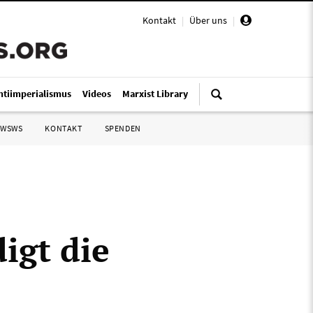
Kontakt
|
Über uns
|
ntiimperialismus
Videos
Marxist Library
 WSWS
KONTAKT
SPENDEN
igt die