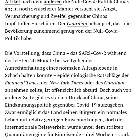
Artikel
nach dem
anderen
die Null-Covid-Politik Chinas
an; in noch zynischerer Manier
versucht
sie,
Angst
,
Verunsicherung
und
Zweifel
gegenüber Chinas
Impfstoffen zu schüren. Der
Guardian
behauptet, dass die
Bevölkerung zunehmend genug von der Null-Covid-
Politik habe
.
Die Vorstellung, dass China – das SARS-Cov-2 während
der letzten 20 Monate bei weitgehender
Aufrechterhaltung eines normalen Alltagslebens in
Schach halten konnte – epidemiologische Ratschläge der
Financial Times,
der
New York Times
oder des
Guardian
annehmen sollte, ist offensichtlich absurd. Doch auch von
anderer Seite gibt es starken Druck auf China, seine
Eindämmungspolitik gegenüber Covid-19 aufzugeben.
Zwar ermöglicht das Land seinen Bürgern ein normales
Leben mit relativ geringen Einschränkungen, doch der
internationale Reiseverkehr wurde unter dem strikten
Quarantäneregime für Einreisende – drei Wochen – stark