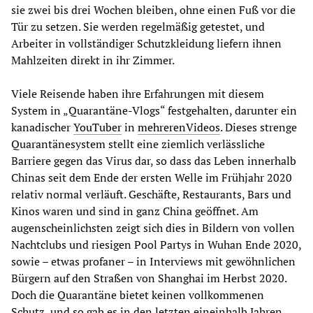
sie zwei bis drei Wochen bleiben, ohne einen Fuß vor die
Tür zu setzen. Sie werden regelmäßig getestet, und
Arbeiter in vollständiger Schutzkleidung liefern ihnen
Mahlzeiten direkt in ihr Zimmer.
Viele Reisende haben ihre Erfahrungen mit diesem
System in „Quarantäne-Vlogs“ festgehalten, darunter ein
kanadischer
YouTuber
in
mehreren
Videos
. Dieses strenge
Quarantänesystem stellt eine ziemlich verlässliche
Barriere gegen das Virus dar, so dass das Leben innerhalb
Chinas seit dem Ende der ersten Welle im Frühjahr 2020
relativ normal verläuft. Geschäfte, Restaurants, Bars und
Kinos waren und sind in ganz China geöffnet. Am
augenscheinlichsten zeigt sich dies in Bildern von vollen
Nachtclubs und riesigen Pool Partys in Wuhan Ende 2020,
sowie – etwas profaner – in Interviews mit gewöhnlichen
Bürgern auf den Straßen von Shanghai im Herbst 2020.
Doch die Quarantäne bietet keinen vollkommenen
Schutz, und so gab es in den letzten eineinhalb Jahren