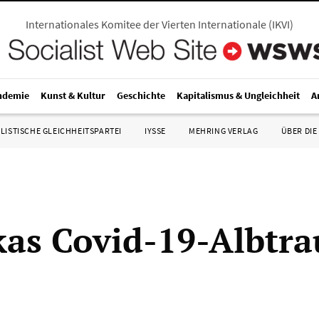
Internationales Komitee der Vierten Internationale
(
IKVI
)
ndemie
Kunst & Kultur
Geschichte
Kapitalismus & Ungleichheit
A
LISTISCHE GLEICHHEITSPARTEI
IYSSE
MEHRING VERLAG
ÜBER DIE
as Covid-19-Albtr