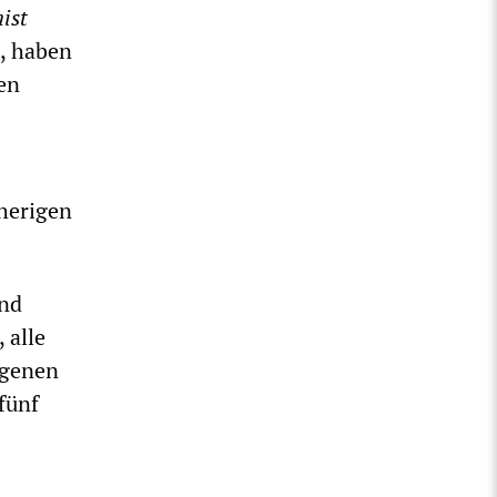
ist
, haben
en
rherigen
und
 alle
ngenen
fünf