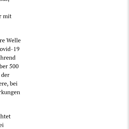
r mit
ere Welle
Covid-19
während
über 500
 der
re, bei
irkungen
htet
ei