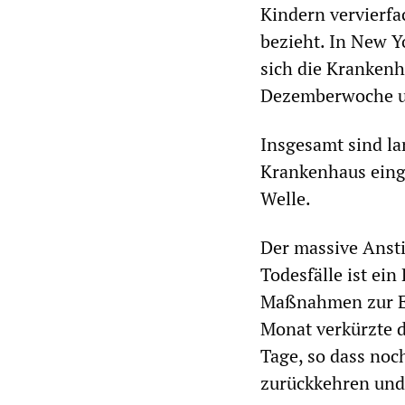
Kindern vervierfa
bezieht. In New Y
sich die Kranken
Dezemberwoche un
Insgesamt sind l
Krankenhaus einge
Welle.
Der massive Anst
Todesfälle ist ei
Maßnahmen zur E
Monat verkürzte d
Tage, so dass noc
zurückkehren und 