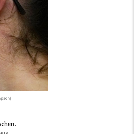
ompson)
schen.
aus,