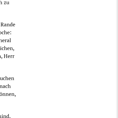
ch zu
 Rande
oche:
neral
ichen,
, Herr
suchen
 nach
können,
sind,