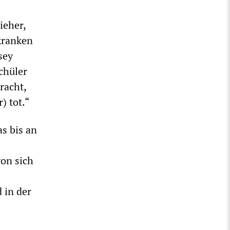
ieher,
kranken
sey
chüler
racht,
) tot.“
s bis an
von sich
 in der