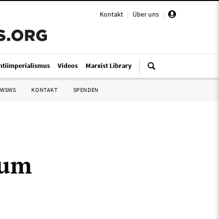
Kontakt
|
Über uns
|
ntiimperialismus
Videos
Marxist Library
 WSWS
KONTAKT
SPENDEN
aum