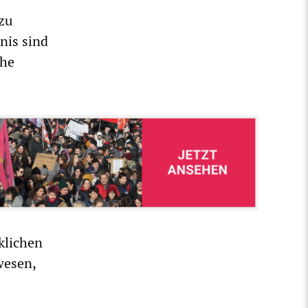
zu
nis sind
che
klichen
wesen,