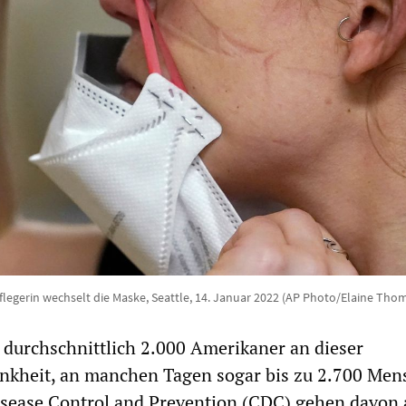
flegerin wechselt die Maske, Seattle, 14. Januar 2022 (AP Photo/Elaine Th
 durchschnittlich 2.000 Amerikaner an dieser
nkheit, an manchen Tagen sogar bis zu 2.700 Men
isease Control and Prevention (CDC) gehen davon 