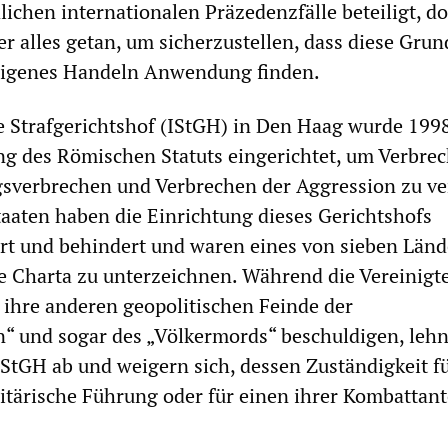
lichen internationalen Präzedenzfälle beteiligt, d
r alles getan, um sicherzustellen, dass diese Grun
 eigenes Handeln Anwendung finden.
e Strafgerichtshof (IStGH) in Den Haag wurde 199
g des Römischen Statuts eingerichtet, um Verbre
sverbrechen und Verbrechen der Aggression zu ve
taaten haben die Einrichtung dieses Gerichtshofs
rt und behindert und waren eines von sieben Länd
ie Charta zu unterzeichnen. Während die Vereinigt
 ihre anderen geopolitischen Feinde der
“ und sogar des „Völkermords“ beschuldigen, lehn
 IStGH ab und weigern sich, dessen Zuständigkeit fü
litärische Führung oder für einen ihrer Kombattan