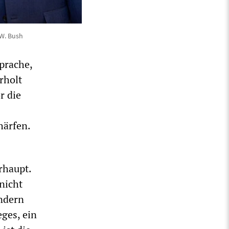
 W. Bush
prache,
rholt
r die
härfen.
rhaupt.
nicht
ondern
ges, ein