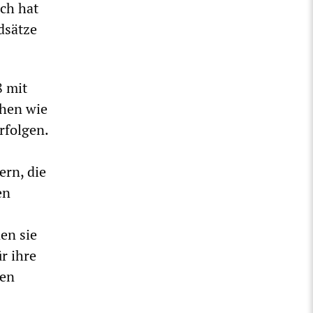
och hat
dsätze
8 mit
chen wie
rfolgen.
ern, die
en
en sie
r ihre
ten