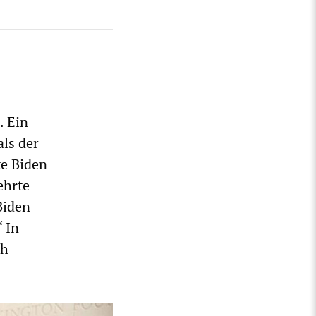
. Ein
als der
te Biden
ehrte
Biden
 In
ch