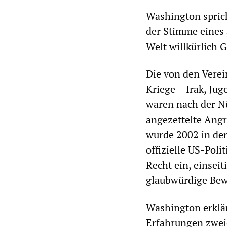
Washington sprich
der Stimme eines 
Welt willkürlich G
Die von den Verei
Kriege – Irak, Jug
waren nach der Nü
angezettelte Angr
wurde 2002 in der
offizielle US-Poli
Recht ein, einsei
glaubwürdige Bewe
Washington erklär
Erfahrungen zwei