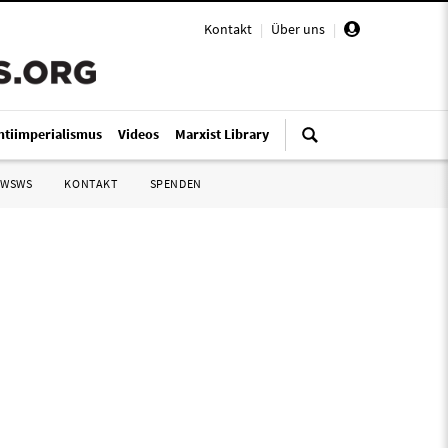
Kontakt
|
Über uns
|
ntiimperialismus
Videos
Marxist Library
 WSWS
KONTAKT
SPENDEN