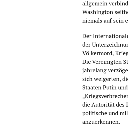
allgemein verbind
Washington seithe
niemals auf sein
Der International
der Unterzeichnun
Völkermord, Krieg
Die Vereinigten S
jahrelang verzöge
sich weigerten, d
Staaten Putin und
„Kriegsverbrechen
die Autorität des
politische und mi
anzuerkennen.