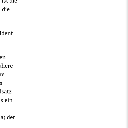
ist die
 die
ident
gen
ühere
re
s
dsatz
s ein
a) der