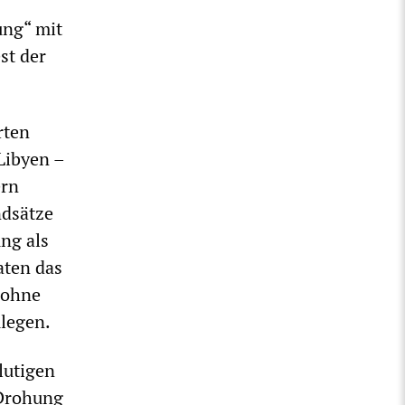
ung“ mit
st der
rten
 Libyen –
ern
ndsätze
ng als
aten das
 ohne
legen.
lutigen
 Drohung