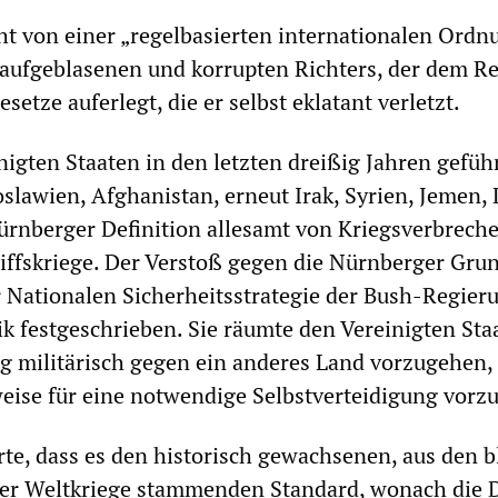
t von einer „regelbasierten internationalen Ordn
aufgeblasenen und korrupten Richters, der dem Re
esetze auferlegt, die er selbst eklatant verletzt.
nigten Staaten in den letzten dreißig Jahren gefüh
oslawien, Afghanistan, erneut Irak, Syrien, Jemen,
rnberger Definition allesamt von Kriegsverbrech
iffskriege. Der Verstoß gegen die Nürnberger Gru
 Nationalen Sicherheitsstrategie der Bush-Regieru
tik festgeschrieben. Sie räumte den Vereinigten Sta
tig militärisch gegen ein anderes Land vorzugehen,
ise für eine notwendige Selbstverteidigung vorzu
te, dass es den historisch gewachsenen, aus den b
er Weltkriege stammenden Standard, wonach die