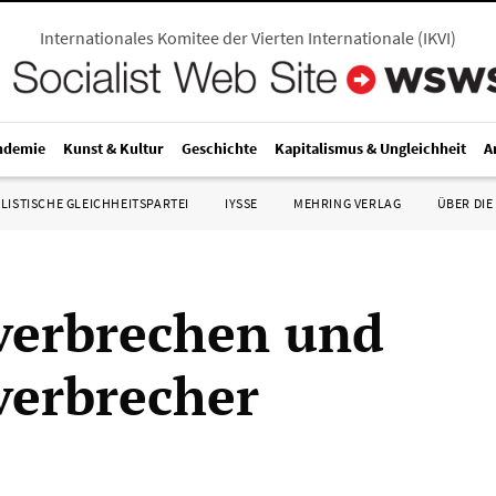
Internationales Komitee der Vierten Internationale
(
IKVI
)
ndemie
Kunst & Kultur
Geschichte
Kapitalismus & Ungleichheit
A
LISTISCHE GLEICHHEITSPARTEI
IYSSE
MEHRING VERLAG
ÜBER DIE
verbrechen und
verbrecher