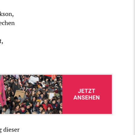
kson,
echen
t,
 dieser