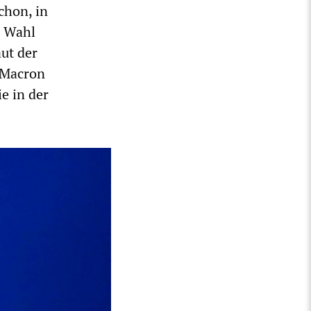
chon, in
e Wahl
aut der
 Macron
e in der