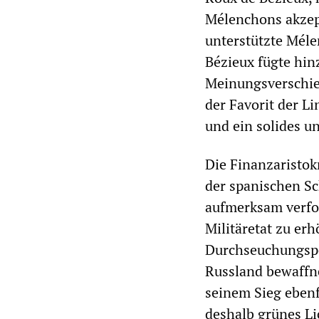
Mélenchons akzep
unterstützte Mélen
Bézieux fügte hin
Meinungsverschie
der Favorit der L
und ein solides 
Die Finanzaristok
der spanischen Sch
aufmerksam verfo
Militäretat zu er
Durchseuchungspol
Russland bewaffne
seinem Sieg ebenf
deshalb grünes Li