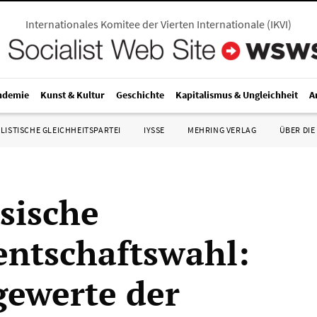
Internationales Komitee der Vierten Internationale
(
IKVI
)
ndemie
Kunst & Kultur
Geschichte
Kapitalismus & Ungleichheit
A
LISTISCHE GLEICHHEITSPARTEI
IYSSE
MEHRING VERLAG
ÜBER DIE
sische
entschaftswahl:
ewerte der