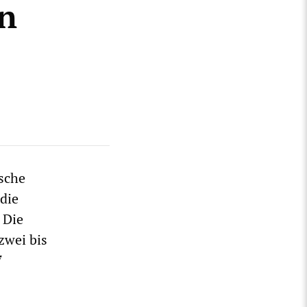
n
ische
die
 Die
zwei bis
7