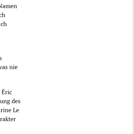
n Namen
ch
ich
n
was nie
 Éric
tung des
rine Le
rakter