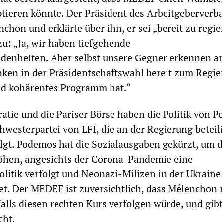
tieren könnte. Der Präsident des Arbeitgeberverb
chon und erklärte über ihn, er sei „bereit zu regie
zu: „Ja, wir haben tiefgehende
denheiten. Aber selbst unsere Gegner erkennen an
inken in der Präsidentschaftswahl bereit zum Regie
und kohärentes Programm hat.“
ratie und die Pariser Börse haben die Politik von 
westerpartei von LFI, die an der Regierung beteilig
lgt. Podemos hat die Sozialausgaben gekürzt, um 
höhen, angesichts der Corona-Pandemie eine
itik verfolgt und Neonazi-Milizen in der Ukraine
t. Der MEDEF ist zuversichtlich, dass Mélenchon
alls diesen rechten Kurs verfolgen würde, und gib
cht.