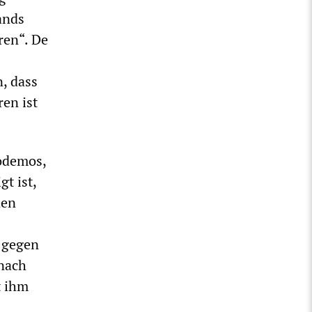
ands
ren“. De
, dass
ren ist
Podemos,
t ist,
den
 gegen
 nach
t ihm