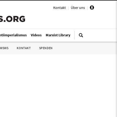
Kontakt
|
Über uns
|
ntiimperialismus
Videos
Marxist Library
 WSWS
KONTAKT
SPENDEN