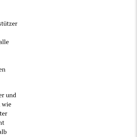
stützer
alle
en
er und
, wie
ter
ht
alb