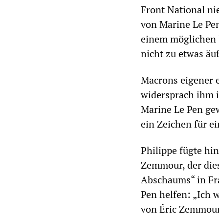
Front National ni
von Marine Le Pe
einem möglichen W
nicht zu etwas äuß
Macrons eigener e
widersprach ihm i
Marine Le Pen gew
ein Zeichen für e
Philippe fügte hi
Zemmour, der die
Abschaums“ in Fra
Pen helfen: „Ich 
von Éric Zemmour