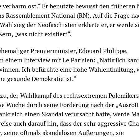
e verharmlost.“ Er benutzte bewusst den frühere
ns Rassemblement National (RN). Auf die Frage na
ahlsieg der Neofaschisten erklärte er, er werde s
ern, „was nicht existiert“.
hemaliger Premierminister, Edouard Philippe,
n einem Interview mit Le Parisien: „Natürlich kan
innen. Ich befürchte eine hohe Wahlenthaltung, 
ine gesunde Demokratie ist.“
nzu, der Wahlkampf des rechtsextremen Polemikers
se Woche durch seine Forderung nach der „Ausrot
nkreich einen Skandal verursacht hatte, werde Ma
weise auch darauf hin, dass der sehr aggressive Cha
, seine oftmals skandalösen Äußerungen, sie