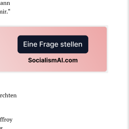
dann
mir.“
ürchten
ffroy
g