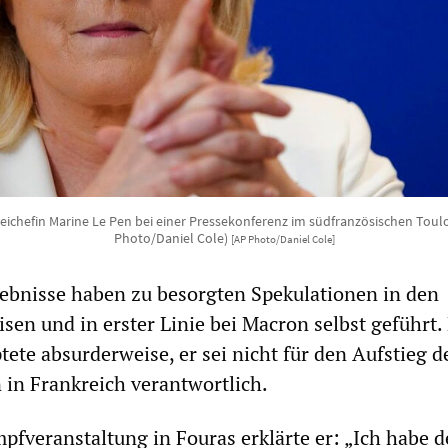
eichefin Marine Le Pen bei einer Pressekonferenz im südfranzösischen Toul
Photo/Daniel Cole)
[AP Photo/Daniel Cole]
ebnisse haben zu besorgten Spekulationen in den
sen und in erster Linie bei Macron selbst geführt.
ete absurderweise, er sei nicht für den Aufstieg d
in Frankreich verantwortlich.
pfveranstaltung in Fouras erklärte er: „Ich habe 