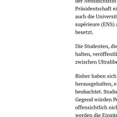
der Neofaschistin
Präsidentschaft e
auch die Universi
supérieure (ENS) 
besetzt.
Die Studenten, di
halten, veröffentl
zwischen Ultrali
Bisher haben sic
herausgehalten, e
beobachtet. Studi
Gegend würden Per
offensichtlich ni
werden die Eingä