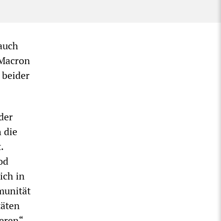
 auch
 Macron
 beider
der
 die
.
od
ich in
munität
täten
eren“,