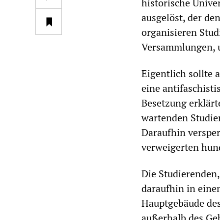
historische Unive
ausgelöst, der den
organisieren Stud
Versammlungen, u
Eigentlich sollte
eine antifaschist
Besetzung erklär
wartenden Studier
Daraufhin versper
verweigerten hun
Die Studierenden,
daraufhin in eine
Hauptgebäude des
außerhalb des Ge