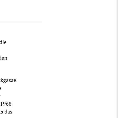
die
nden
ckgasse
b
r
 1968
ls das