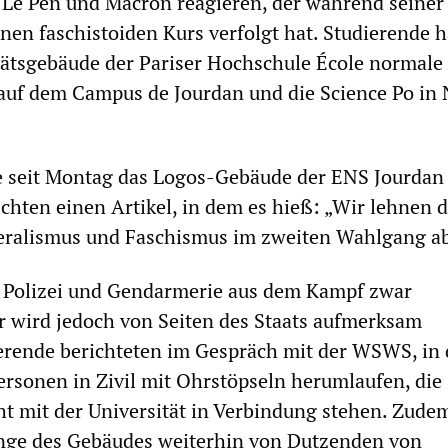
 Le Pen und Macron reagieren, der während seine
inen faschistoiden Kurs verfolgt hat. Studierende 
tätsgebäude der Pariser Hochschule École normale
auf dem Campus de Jourdan und die Science Po in
e seit Montag das Logos-Gebäude der ENS Jourdan 
ichten einen Artikel, in dem es hieß: „Wir lehnen 
beralismus und Faschismus im zweiten Wahlgang ab
h Polizei und Gendarmerie aus dem Kampf zwar
r wird jedoch von Seiten des Staats aufmerksam
erende berichteten im Gespräch mit der WSWS, in 
sonen in Zivil mit Ohrstöpseln herumlaufen, die
cht mit der Universität in Verbindung stehen. Zude
nge des Gebäudes weiterhin von Dutzenden von