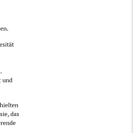
en.
rsität
.
t und
hielten
sie, das
erende