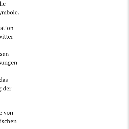
die
Symbole.
nation
witter
ssen
esungen
das
g der
le von
wischen