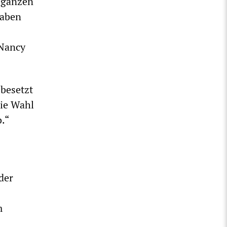
r ganzen
haben
 Nancy
besetzt
die Wahl
.“
der
m