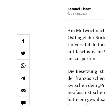
Samuel Tissot
14. April 2022
Am Mittwochnachm
Ostflügel der Sor
Universitätsleitu
antifaschistische
auszusperren.
Die Besetzung ist
der französische
zwischen dem „Pr
neofaschistische
hatte ein gewalts