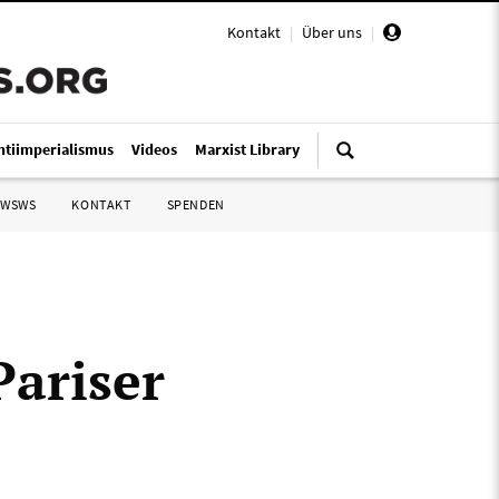
Kontakt
|
Über uns
|
ntiimperialismus
Videos
Marxist Library
 WSWS
KONTAKT
SPENDEN
Pariser