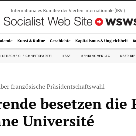
Internationales Komitee der Vierten Internationale
(
IKVI
)
ndemie
Kunst & Kultur
Geschichte
Kapitalismus & Ungleichheit
A
LISTISCHE GLEICHHEITSPARTEI
IYSSE
MEHRING VERLAG
ÜBER DIE
er französische Präsidentschaftswahl
rende besetzen die 
ne Université