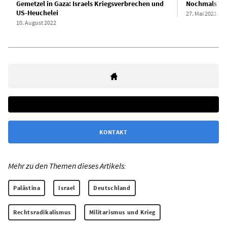
Gemetzel in Gaza: Israels Kriegsverbrechen und
Nochmals zur
US-Heuchelei
27. Mai 2021
10. August 2022
KONTAKT
Mehr zu den Themen dieses Artikels:
Palästina
Israel
Deutschland
Rechtsradikalismus
Militarismus und Krieg