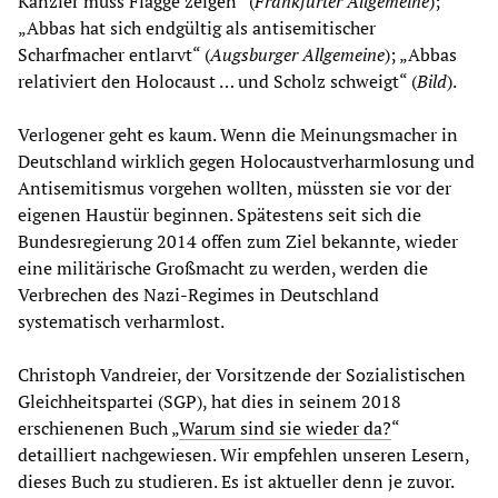
Kanzler muss Flagge zeigen“ (
Frankfurter Allgemeine
);
„Abbas hat sich endgültig als antisemitischer
Scharfmacher entlarvt“ (
Augsburger Allgemeine
); „Abbas
relativiert den Holocaust … und Scholz schweigt“ (
Bild
).
Verlogener geht es kaum. Wenn die Meinungsmacher in
Deutschland wirklich gegen Holocaustverharmlosung und
Antisemitismus vorgehen wollten, müssten sie vor der
eigenen Haustür beginnen. Spätestens seit sich die
Bundesregierung 2014 offen zum Ziel bekannte, wieder
eine militärische Großmacht zu werden, werden die
Verbrechen des Nazi-Regimes in Deutschland
systematisch verharmlost.
Christoph Vandreier, der Vorsitzende der Sozialistischen
Gleichheitspartei (SGP), hat dies in seinem 2018
erschienenen Buch „
Warum sind sie wieder da?
“
detailliert nachgewiesen. Wir empfehlen unseren Lesern,
dieses Buch zu studieren. Es ist aktueller denn je zuvor.