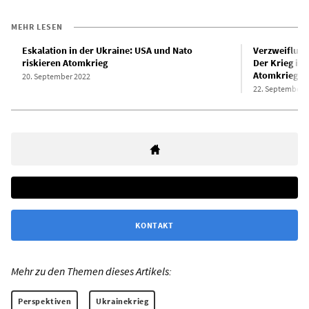
MEHR LESEN
Eskalation in der Ukraine: USA und Nato
Verzweiflung
riskieren Atomkrieg
Der Krieg in 
Atomkrieg z
20. September 2022
22. September 
KONTAKT
Mehr zu den Themen dieses Artikels:
Perspektiven
Ukrainekrieg