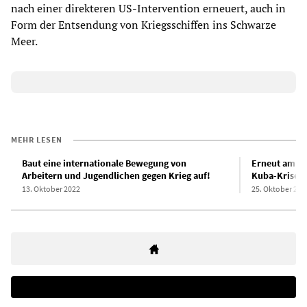
nach einer direkteren US-Intervention erneuert, auch in
Form der Entsendung von Kriegsschiffen ins Schwarze
Meer.
MEHR LESEN
Baut eine internationale Bewegung von
Erneut am Ab
Arbeitern und Jugendlichen gegen Krieg auf!
Kuba-Krise
13. Oktober 2022
25. Oktober 202