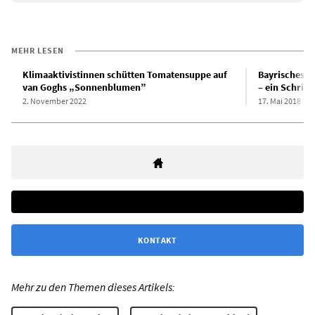
MEHR LESEN
Klimaaktivistinnen schütten Tomatensuppe auf
Bayrisches P
van Goghs „Sonnenblumen”
– ein Schritt
2. November 2022
17. Mai 2018
KONTAKT
Mehr zu den Themen dieses Artikels: