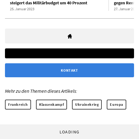
steigert das Militärbudget um 40 Prozent
gegen Rente
25. Januar 2023
27. Januar 2023
KONTAKT
Mehr zu den Themen dieses Artikels:
Frankreich
Klassenkampf
Ukrainekrieg
Europa
LOADING