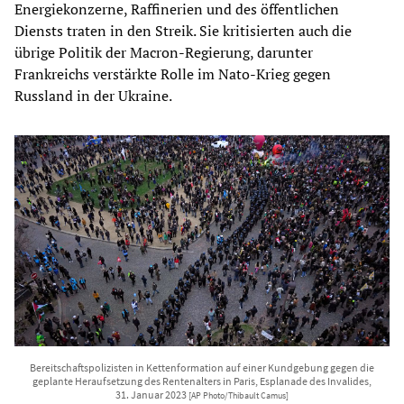
Energiekonzerne, Raffinerien und des öffentlichen
Diensts traten in den Streik. Sie kritisierten auch die
übrige Politik der Macron-Regierung, darunter
Frankreichs verstärkte Rolle im Nato-Krieg gegen
Russland in der Ukraine.
Bereitschaftspolizisten in Kettenformation auf einer Kundgebung gegen die
geplante Heraufsetzung des Rentenalters in Paris, Esplanade des Invalides,
31. Januar 2023
[AP Photo/Thibault Camus]