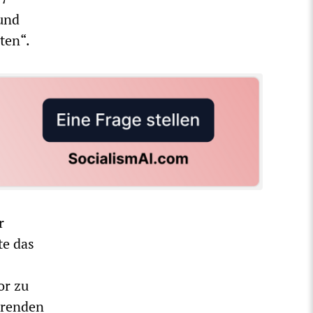
 und
ten“.
r
te das
or zu
erenden