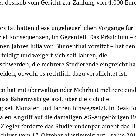
er deshalb vom Gericht zur Zahlung von 4.000 Eur
rsität hatten diese ungeheuerlichen Vorgänge für
lei Konsequenzen, im Gegenteil. Das Präsidium – 
en Jahres Julia von Blumenthal vorsitzt – hat den
rteidigt und weigert sich seit Jahren, die
schwerden, die mehrere Studierende eingreicht ha
iden, obwohl es rechtlich dazu verpflichtet ist.
en hat mit überwältigender Mehrheit mehrere eind
usa Baberowski gefasst, über die sich die
ng seit Monaten und Jahren hinwegsetzt. In Reakti
alen Angriff auf die damaligen AS-Angehörigen B
 Ziegler
forderte
das Studierendenparlament das 
chluss vom 17. Oktober einstimmig auf, „seine 20