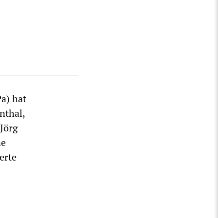
a) hat
nthal,
 Jörg
ne
erte