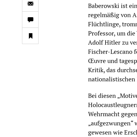
Baberowski ist ei
regelmäßig von Af
Flüchtlinge, trom
Professor, um die
Adolf Hitler zu v
Fischer-Lescano f
Œuvre und tagesp
Kritik, das durchs
nationalistischen
Bei diesen „Motiv
Holocaustleugnern
Wehrmacht gegen 
„aufgezwungen“ wo
gewesen wie Ersc