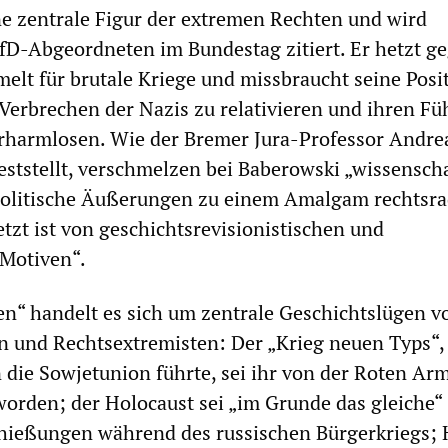
ne zentrale Figur der extremen Rechten und wird
D-Abgeordneten im Bundestag zitiert. Er hetzt g
melt für brutale Kriege und missbraucht seine Posit
 Verbrechen der Nazis zu relativieren und ihren Fü
erharmlosen. Wie der Bremer Jura-Professor Andre
eststellt, verschmelzen bei Baberowski „wissenscha
olitische Äußerungen zu einem Amalgam rechtsra
etzt ist von geschichtsrevisionistischen und
 Motiven“.
en“ handelt es sich um zentrale Geschichtslügen v
 und Rechtsextremisten: Der „Krieg neuen Typs“,
die Sowjetunion führte, sei ihr von der Roten Ar
rden; der Holocaust sei „im Grunde das gleiche“
hießungen während des russischen Bürgerkriegs; H