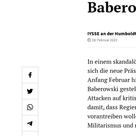
Babero
IYSSE an der Humboldt
18. Februar 2023
In einem skandalö
sich die neue Prä
Anfang Februar hi
Baberowski gestel
Attacken auf krit
damit, dass Regi
vorantreiben woll
Militarismus und 