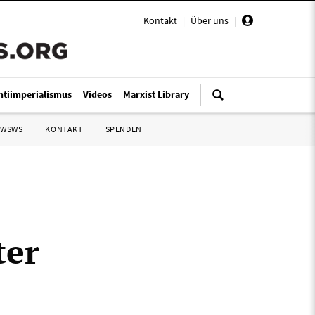
Kontakt
|
Über uns
|
ntiimperialismus
Videos
Marxist Library
 WSWS
KONTAKT
SPENDEN
ter