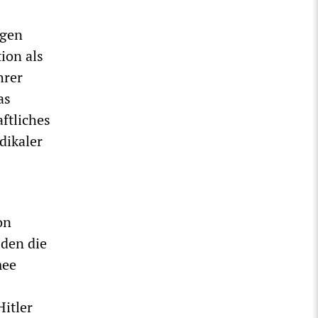
egen
ion als
hrer
as
ftliches
dikaler
on
 den die
mee
itler