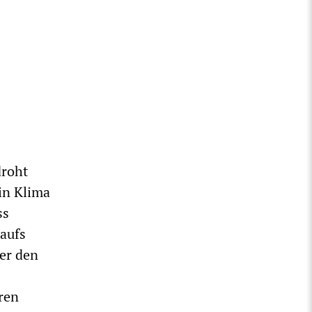
droht
in Klima
ss
 aufs
er den
hren