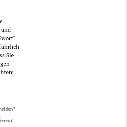
e
t und
ßwort“
führlich
ss Sie
igen
chtete
heiden?
zieren?