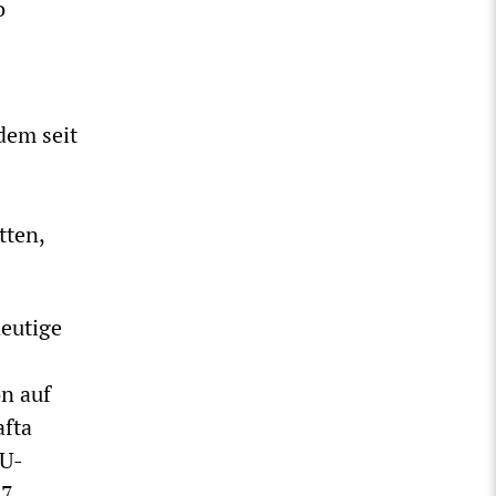
o
dem seit
tten,
eutige
on auf
afta
HU-
17