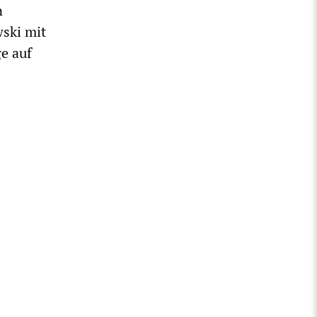
n
wski mit
e auf