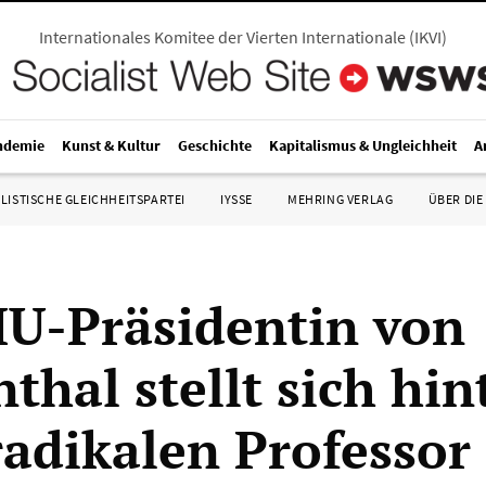
Internationales Komitee der Vierten Internationale
(
IKVI
)
ndemie
Kunst & Kultur
Geschichte
Kapitalismus & Ungleichheit
A
LISTISCHE GLEICHHEITSPARTEI
IYSSE
MEHRING VERLAG
ÜBER DIE
U-Präsidentin von
thal stellt sich hin
radikalen Professor