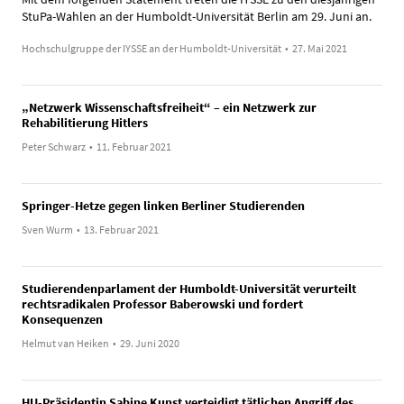
StuPa-Wahlen an der Humboldt-Universität Berlin am 29. Juni an.
Hochschulgruppe der IYSSE an der Humboldt-Universität
•
27. Mai 2021
„Netzwerk Wissenschaftsfreiheit“ – ein Netzwerk zur
Rehabilitierung Hitlers
Peter Schwarz
•
11. Februar 2021
Springer-Hetze gegen linken Berliner Studierenden
Sven Wurm
•
13. Februar 2021
Studierendenparlament der Humboldt-Universität verurteilt
rechtsradikalen Professor Baberowski und fordert
Konsequenzen
Helmut van Heiken
•
29. Juni 2020
HU-Präsidentin Sabine Kunst verteidigt tätlichen Angriff des