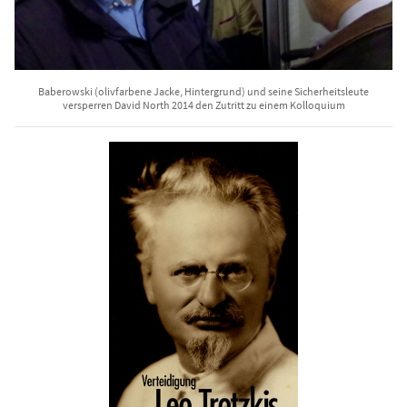
Baberowski (olivfarbene Jacke, Hintergrund) und seine Sicherheitsleute
versperren David North 2014 den Zutritt zu einem Kolloquium