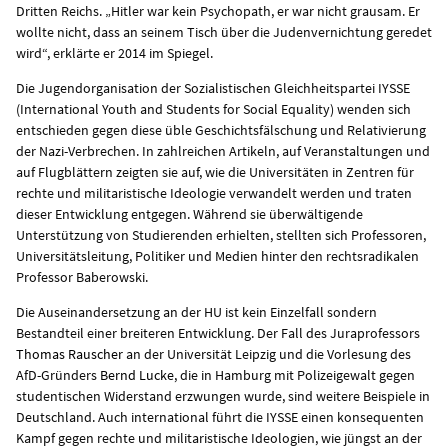
Dritten Reichs. „Hitler war kein Psychopath, er war nicht grausam. Er
wollte nicht, dass an seinem Tisch über die Judenvernichtung geredet
wird“, erklärte er 2014 im Spiegel.
Die Jugendorganisation der Sozialistischen Gleichheitspartei IYSSE
(International Youth and Students for Social Equality) wenden sich
entschieden gegen diese üble Geschichtsfälschung und Relativierung
der Nazi-Verbrechen. In zahlreichen Artikeln, auf Veranstaltungen und
auf Flugblättern zeigten sie auf, wie die Universitäten in Zentren für
rechte und militaristische Ideologie verwandelt werden und traten
dieser Entwicklung entgegen. Während sie überwältigende
Unterstützung von Studierenden erhielten, stellten sich Professoren,
Universitätsleitung, Politiker und Medien hinter den rechtsradikalen
Professor Baberowski.
Die Auseinandersetzung an der HU ist kein Einzelfall sondern
Bestandteil einer breiteren Entwicklung. Der Fall des Juraprofessors
Thomas Rauscher
an der Universität Leipzig und die Vorlesung des
AfD-Gründers
Bernd Lucke
, die in Hamburg mit Polizeigewalt gegen
studentischen Widerstand erzwungen wurde, sind weitere Beispiele in
Deutschland. Auch international führt die IYSSE einen konsequenten
Kampf gegen rechte und militaristische Ideologien, wie jüngst an der