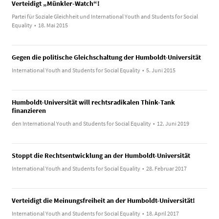
Verteidigt „Münkler-Watch“!
Partei für Soziale Gleichheit und International Youth and Students for Social
Equality
•
18. Mai 2015
Gegen die politische Gleichschaltung der Humboldt-Universität
International Youth and Students for Social Equality
•
5. Juni 2015
Humboldt-Universität will rechtsradikalen Think-Tank
finanzieren
den International Youth and Students for Social Equality
•
12. Juni 2019
Stoppt die Rechtsentwicklung an der Humboldt-Universität
International Youth and Students for Social Equality
•
28. Februar 2017
Verteidigt die Meinungsfreiheit an der Humboldt-Universität!
International Youth and Students for Social Equality
•
18. April 2017