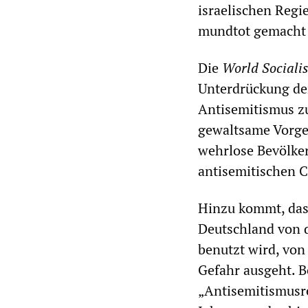
israelischen Regi
mundtot gemacht
Die
World Socialis
Unterdrückung der
Antisemitismus zu
gewaltsame Vorge
wehrlose Bevölke
antisemitischen C
Hinzu kommt, dass
Deutschland von d
benutzt wird, von
Gefahr ausgeht. 
„Antisemitismusre