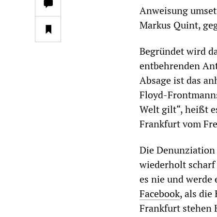
Anweisung umsetz
Markus Quint, ge
Begründet wird da
entbehrenden Ant
Absage ist das an
Floyd-Frontmanns,
Welt gilt“, heißt 
Frankfurt vom Fre
Die Denunziation v
wiederholt scharf
es nie und werde 
Facebook
, als di
Frankfurt stehen