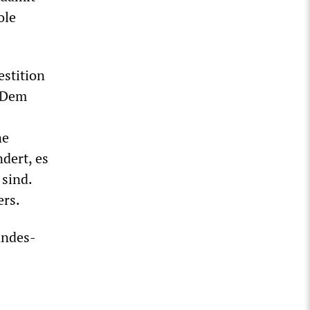
ole
stition
. Dem
ne
dert, es
 sind.
ers.
andes-