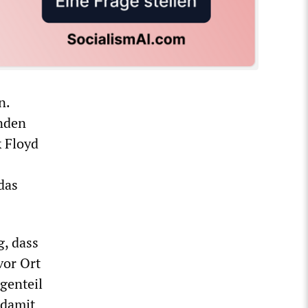
n.
nden
k Floyd
das
g, dass
vor Ort
genteil
 damit