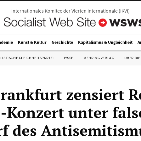
Internationales Komitee der Vierten Internationale
(
IKVI
)
ndemie
Kunst & Kultur
Geschichte
Kapitalismus & Ungleichheit
A
LISTISCHE GLEICHHEITSPARTEI
IYSSE
MEHRING VERLAG
ÜBER DIE
Frankfurt zensiert 
-Konzert unter fal
f des Antisemitism