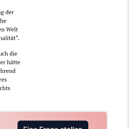
g der
che
en Welt
alität“.
uch die
er hätte
ährend
res
chts