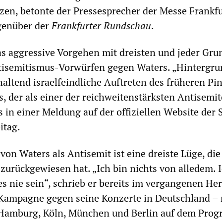
en, betonte der Pressesprecher der Messe Frankfu
genüber der
Frankfurter Rundschau
.
s aggressive Vorgehen mit dreisten und jeder Gru
isemitismus-Vorwürfen gegen Waters. „Hintergru
haltend israelfeindliche Auftreten des früheren Pi
 der als einer der reichweitenstärksten Antisemit
es in einer Meldung auf der offiziellen Website der 
itag.
on Waters als Antisemit ist eine dreiste Lüge, die
 zurückgewiesen hat. „Ich bin nichts von alledem. 
es nie sein“, schrieb er bereits im vergangenen Her
e Kampagne gegen seine Konzerte in Deutschland –
 Hamburg, Köln, München und Berlin auf dem Pro