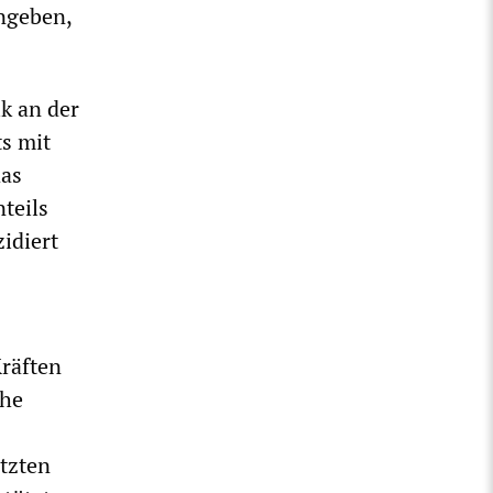
angeben,
ik an der
s mit
das
teils
idiert
Kräften
che
tzten