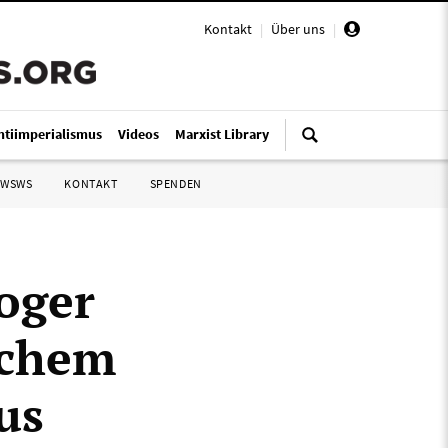
Kontakt
|
Über uns
|
ntiimperialismus
Videos
Marxist Library
 WSWS
KONTAKT
SPENDEN
Roger
schem
us