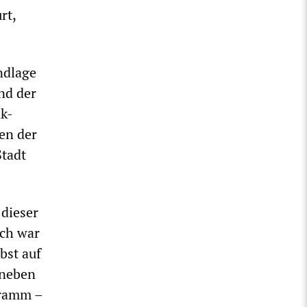
rt,
ndlage
nd der
nk-
en der
Stadt
 dieser
Ich war
bst auf
 neben
gramm –