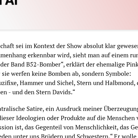
schaft sei im Kontext der Show absolut klar gewese
menhang erkennbar wird, sieht man auf einem ru
 der Band B52-Bomber“, erklärt der ehemalige Pin
 sie werfen keine Bomben ab, sondern Symbole:
uzifixe, Hammer und Sichel, Stern und Halbmond, 
n - und den Stern Davids.“
eatralische Satire, ein Ausdruck meiner Überzeugun
dieser Ideologien oder Produkte auf die Menschen 
ssion ist, das Gegenteil von Menschlichkeit, das Ge
eden unter uns Brüdern und Schwestern.“ Er wolle