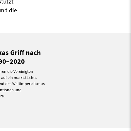
tützt –
und die
kas Griff nach
990–2020
ren die Vereinigten
auf ein marxistisches
und des Weltimperialismus
ventionen und
re.