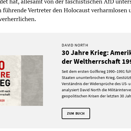
det hat, allesamt von der faschistischen AfD unters
en führende Vertreter den Holocaust verharmlosen 
erherrlichen.
DAVID NORTH
30 Jahre Krieg: Ameri
der Weltherrschaft 1
Seit dem ersten Golfkrieg 1990–1991 füh
Staaten ununterbrochen Krieg. Gestützt 
Verständnis der Widersprüche des US- 
analysiert David North die Militärinter
geopolitischen Krisen der letzten 30 Jah
ZUM BUCH