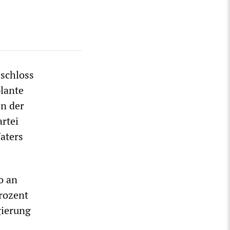
eschloss
plante
on der
rtei
aters
o an
Prozent
gierung