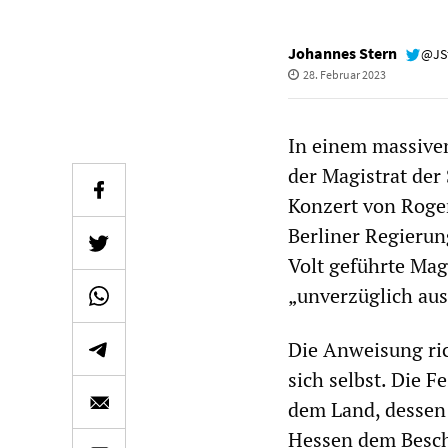
Johannes Stern
@JS
28. Februar 2023
In einem massiven
der Magistrat der 
Konzert von Roger
Berliner Regieru
Volt geführte Mag
„unverzüglich au
Die Anweisung ric
sich selbst. Die F
dem Land, dessen
Hessen dem Besch