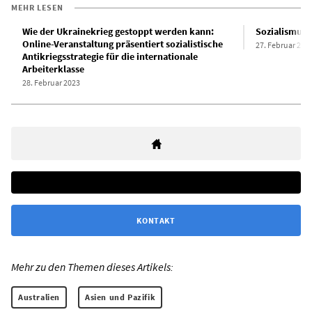
MEHR LESEN
Wie der Ukrainekrieg gestoppt werden kann:
Sozialismus 
Online-Veranstaltung präsentiert sozialistische
27. Februar 201
Antikriegsstrategie für die internationale
Arbeiterklasse
28. Februar 2023
KONTAKT
Mehr zu den Themen dieses Artikels:
Australien
Asien und Pazifik