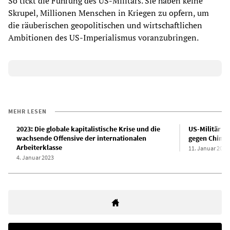
So tickt die Führung des US-Militärs. Sie haben keine
Skrupel, Millionen Menschen in Kriegen zu opfern, um
die räuberischen geopolitischen und wirtschaftlichen
Ambitionen des US-Imperialismus voranzubringen.
MEHR LESEN
2023: Die globale kapitalistische Krise und die
US-Militär sc
wachsende Offensive der internationalen
gegen China
Arbeiterklasse
11. Januar 2023
4. Januar 2023