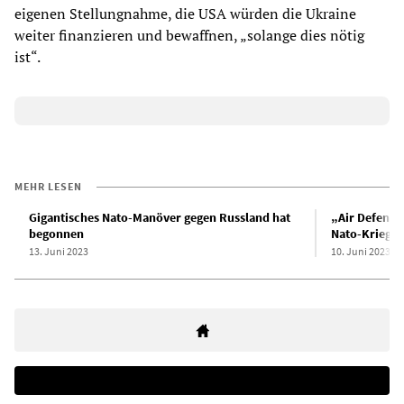
eigenen Stellungnahme, die USA würden die Ukraine
weiter finanzieren und bewaffnen, „solange dies nötig
ist“.
MEHR LESEN
Gigantisches Nato-Manöver gegen Russland hat
„Air Defende
begonnen
Nato-Kriegs
13. Juni 2023
10. Juni 2023