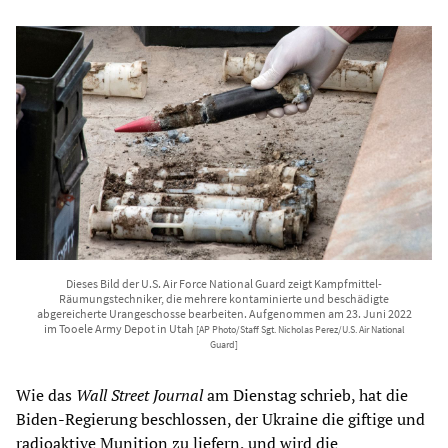
Dieses Bild der U.S. Air Force National Guard zeigt Kampfmittel-
Räumungstechniker, die mehrere kontaminierte und beschädigte
abgereicherte Urangeschosse bearbeiten. Aufgenommen am 23. Juni 2022
im Tooele Army Depot in Utah
[AP Photo/Staff Sgt. Nicholas Perez/U.S. Air National
Guard]
Wie das
Wall Street Journal
am Dienstag schrieb, hat die
Biden-Regierung beschlossen, der Ukraine die giftige und
radioaktive Munition zu liefern, und wird die