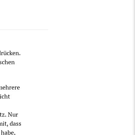
drücken.
nschen
 mehrere
icht
tz. Nur
it, dass
 habe,