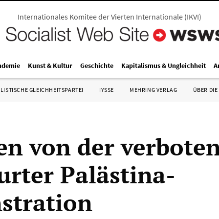
Internationales Komitee der Vierten Internationale
(
IKVI
)
ndemie
Kunst & Kultur
Geschichte
Kapitalismus & Ungleichheit
A
LISTISCHE GLEICHHEITSPARTEI
IYSSE
MEHRING VERLAG
ÜBER DIE
n von der verbote
urter Palästina-
stration