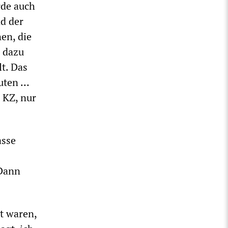
rde auch
nd der
en, die
h dazu
lt. Das
uten …
n KZ, nur
asse
 Dann
t waren,