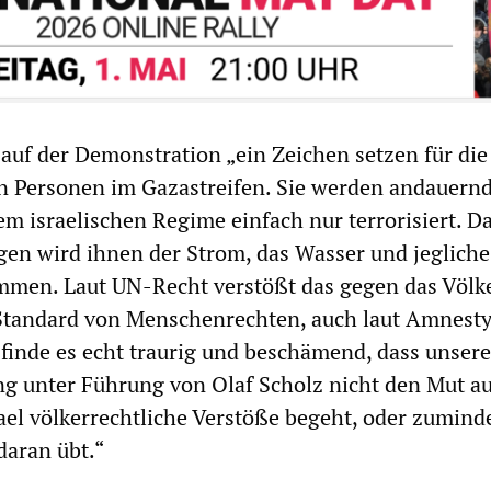
auf der Demonstration „ein Zeichen setzen für die
en Personen im Gazastreifen. Sie werden andauern
em israelischen Regime einfach nur terrorisiert. Da
agen wird ihnen der Strom, das Wasser und jegliche
men. Laut UN-Recht verstößt das gegen das Völk
Standard von Menschenrechten, auch laut Amnest
h finde es echt traurig und beschämend, dass unsere
g unter Führung von Olaf Scholz nicht den Mut au
rael völkerrechtliche Verstöße begeht, oder zumind
daran übt.“