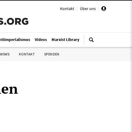
Kontakt
|
Über uns
|
ntiimperialismus
Videos
Marxist Library
 WSWS
KONTAKT
SPENDEN
nen