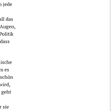
h jede
n
ll das
 Augen,
Politik
 dass
lische
m es
 schön
wird,
 geht
r sie