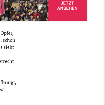
 Opfer,
d, schon
s sieht
errecht
y
fbringt,
est