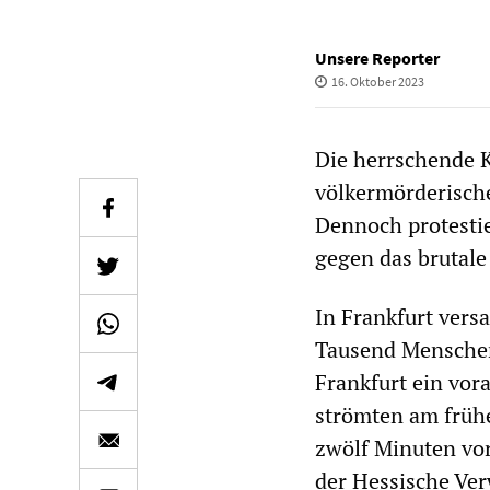
Unsere Reporter
16. Oktober 2023
Die herrschende K
völkermörderische
Dennoch protesti
gegen das brutale
In Frankfurt vers
Tausend Menschen
Frankfurt ein vor
strömten am früh
zwölf Minuten vor
der Hessische Ver