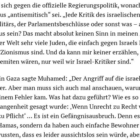
ch gegen die offizielle Regierungspolitik, wonac
s „antisemitisch“ sei. „Jede Kritik des israelische
litärs, der Parlamentsbeschlüsse oder sonst was – a
us sein? Das macht absolut keinen Sinn in meinen
er Welt sehr viele Juden, die einfach gegen Israels 
Zionismus sind. Und da kann mir keiner erzählen,
semiten wären, nur weil wir Israel-Kritiker sind.“
n Gaza sagte Muhamed: „Der Angriff auf die israe
ler. Aber man muss sich auch mal anschauen, waru
inem Fehler kam. Was hat dazu geführt? Wie es so
angenheit gesagt wurde: ‚Wenn Unrecht zu Recht 
u Pflicht‘ … Es ist ein Gefängnisausbruch. Denn es
 Hamas, sondern da haben auch einfache Bewohner
ssten, dass es leider aussichtslos sein würde, abe