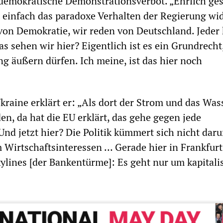
ndemokratische Demonstrationsverbot. „Ehrlich ges
t einfach das paradoxe Verhalten der Regierung wid
von Demokratie, wir reden von Deutschland. Jeder 
s sehen wir hier? Eigentlich ist es ein Grundrecht
g äußern dürfen. Ich meine, ist das hier noch
kraine erklärt er: „Als dort der Strom und das Was
en, da hat die EU erklärt, das gehe gegen jede
d jetzt hier? Die Politik kümmert sich nicht dar
m Wirtschaftsinteressen … Gerade hier in Frankfurt
ylines [der Bankentürme]: Es geht nur um kapitali