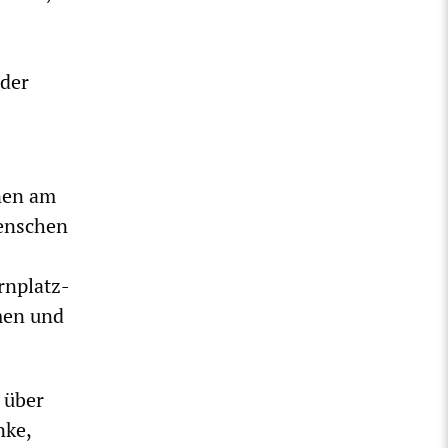
 der
nen am
Menschen
rnplatz-
men und
 über
nke,