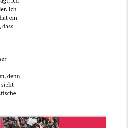
agt, ich
er. Ich
hat ein
, dass
ser
um, denn
 sieht
stische