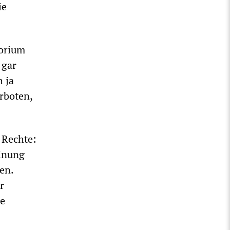
ie
torium
 gar
 ja
erboten,
 Rechte:
einung
en.
r
ie