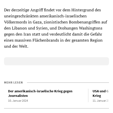
Der derzeitige Angriff findet vor dem Hintergrund des
uneingeschränkten amerikanisch-israelischen
Völkermords in Gaza, zionistischen Bombenangriffen auf
den Libanon und Syrien, und Drohungen Washingtons
gegen den Iran statt und verdeutlicht damit die Gefahr
eines massiven Flächenbrands in der gesamten Region
und der Welt.
MEHR LESEN
Der amerikanisch-israelische Krieg gegen
USA und Gro
Journalisten
Krieg
10. Januar 2024
11. Januar 2024