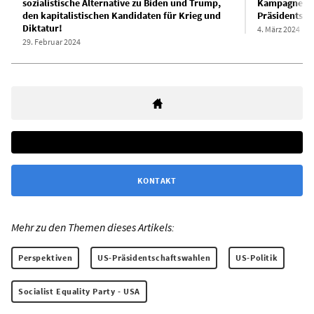
sozialistische Alternative zu Biden und Trump,
Kampagne für
den kapitalistischen Kandidaten für Krieg und
Präsidentsch
Diktatur!
4. März 2024
29. Februar 2024
KONTAKT
Mehr zu den Themen dieses Artikels:
Perspektiven
US-Präsidentschaftswahlen
US-Politik
Socialist Equality Party - USA