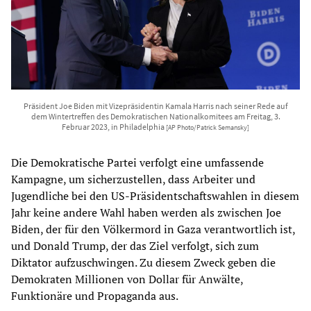
Präsident Joe Biden mit Vizepräsidentin Kamala Harris nach seiner Rede auf
dem Wintertreffen des Demokratischen Nationalkomitees am Freitag, 3.
Februar 2023, in Philadelphia
[AP Photo/Patrick Semansky]
Die Demokratische Partei verfolgt eine umfassende
Kampagne, um sicherzustellen, dass Arbeiter und
Jugendliche bei den US-Präsidentschaftswahlen in diesem
Jahr keine andere Wahl haben werden als zwischen Joe
Biden, der für den Völkermord in Gaza verantwortlich ist,
und Donald Trump, der das Ziel verfolgt, sich zum
Diktator aufzuschwingen. Zu diesem Zweck geben die
Demokraten Millionen von Dollar für Anwälte,
Funktionäre und Propaganda aus.