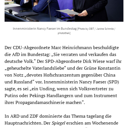
Innenministerin Nancy Faeser im Bundestag
[Photo by DBT / Janine Schmitz /
photothek]
Der CDU-Abgeordnete Marc Heinrichmann beschuldigte
die AfD im Bundestag: „Sie verraten und verkaufen das
deutsche Volk.“ Der SPD-Abgeordnete Dirk Wiese warf ihr
„geheuchelte Vaterlandsliebe“ und der Grüne Konstantin
von Notz „devotes Hofschranzentum gegenüber China
und Russland“ vor. Innenministerin Nancy Faeser (SPD)
sagte, es sei „ein Unding, wenn sich Volksvertreter zu
Putins oder Pekings Handlangern und zum Instrument
ihrer Propagandamaschinerie machen“.
In ARD und ZDF dominierte das Thema tagelang die
Hauptnachrichten. Der
Spiegel
erschien am Wochenende