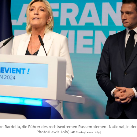
n Bardella, die Führer des rechtsextremen Rassemblement National, in der Z
Photo/Lewis Joly)
[AP Photo/Lewis Joly]