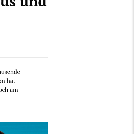
us und
ausende
on hat
noch am