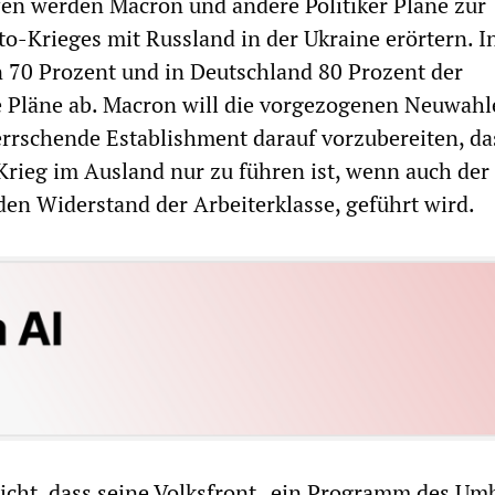
fen werden Macron und andere Politiker Pläne zur
to-Krieges mit Russland in der Ukraine erörtern. I
 70 Prozent und in Deutschland 80 Prozent der
e Pläne ab. Macron will die vorgezogenen Neuwahl
rrschende Establishment darauf vorzubereiten, da
 Krieg im Ausland nur zu führen ist, wenn auch der
den Widerstand der Arbeiterklasse, geführt wird.
icht, dass seine Volksfront „ein Programm des Um