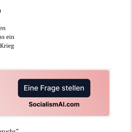
n
en
ss ein
 Krieg
bruchs“