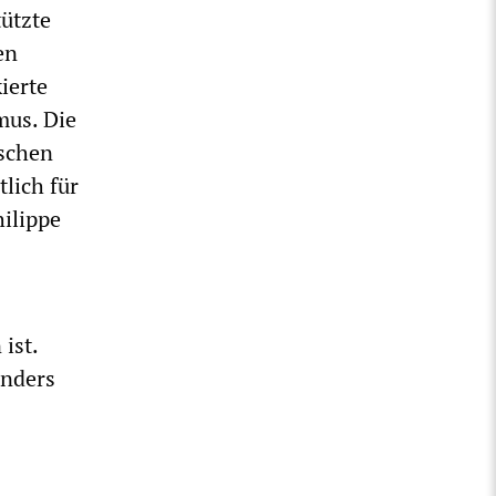
tützte
en
ierte
mus. Die
ischen
lich für
ilippe
ist.
onders
s