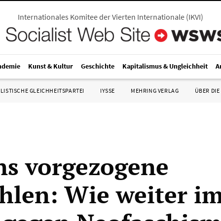
Internationales Komitee der Vierten Internationale
(
IKVI
)
ndemie
Kunst & Kultur
Geschichte
Kapitalismus & Ungleichheit
A
LISTISCHE GLEICHHEITSPARTEI
IYSSE
MEHRING VERLAG
ÜBER DIE
s vorgezogene
len: Wie weiter i