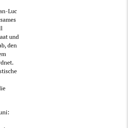
ean-Luc
gsames
ll
taat und
ab, den
nem
rdnet.
stische
die
uni: