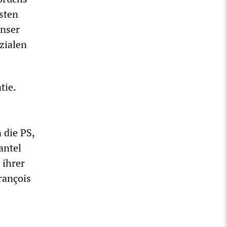
rsten
Unser
ozialen
tie.
 die PS,
antel
 ihrer
rançois