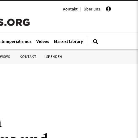
Kontakt
|
Über uns
|
ntiimperialismus
Videos
Marxist Library
 WSWS
KONTAKT
SPENDEN
m