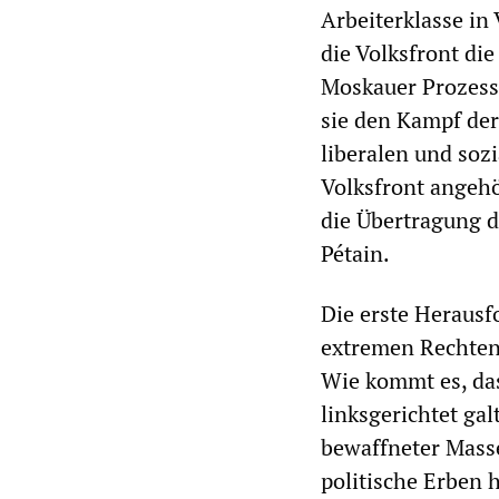
Arbeiterklasse in
die Volksfront di
Moskauer Prozesse
sie den Kampf der
liberalen und soz
Volksfront angehö
die Übertragung d
Pétain.
Die erste Heraus
extremen Rechten 
Wie kommt es, das
linksgerichtet gal
bewaffneter Masse
politische Erben 