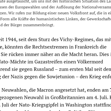
te ausgetauscht, um uns mit der historischen Situation des L
ssen der Europawahlen und der Auflösung der Nationalversa
en. Wir rufen zur Bildung einer neuen Volksfront auf, die in e
Form alle Kräfte der humanistischen Linken, der Gewerkschaft
d der Bürger zusammenbringt.
it 1944, seit dem Sturz des Vichy-Regimes, das mi
te, könnten die Rechtsextremen in Frankreich die
 Sie rücken immer näher an die Macht heran. Dies 
 Nato-Mächte im Gazastreifen einen Völkermord
rend sie gegen Russland – zum ersten Mal seit de
 der Nazis gegen die Sowjetunion – den Krieg enf
Neuwahlen, die Macron angesetzt hat, enden am 7.
gezogenen Neuwahl in Großbritannien am 4. Juli. 
 Juli der Nato-Kriegsgipfel in Washington stattfin