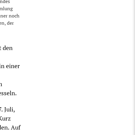
andes
mmlung
iner noch
en, der
t den
in einer
m
esseln.
 Juli,
Kurz
den. Auf