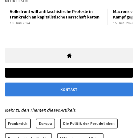
MEHR LESEN
Volksfront will antifaschistische Proteste in
Macrons vorg
Frankreich an kapitalistische Herrschaft ketten
Kampf gegen
18. Juni 2024
15. Juni 2024
KONTAKT
Mehr zu den Themen dieses Artikels:
Frankreich
Europa
Die Politik der Pseudolinken