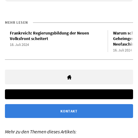
MEHR LESEN
Frankreich: Regierungsbildung der Neuen
Warum schwe
Volksfront scheitert
Geheimgesprä
Neofaschiste
18. Juli 2024
16. Juli 2024
KONTAKT
Mehr zu den Themen dieses Artikels: