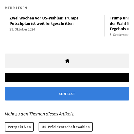
MEHR LESEN
Zwei Wochen vor US-Wahlen: Trumps
Trump und di
Putschplan ist weit fortgeschritten
der Wahl Sti
Ergebnis um
23. Oktober 2024
5. September 2
KONTAKT
Mehr zu den Themen dieses Artikels:
Perspektiven
US-Präsidentschaftswahlen