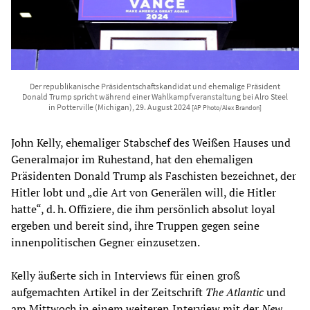
Der republikanische Präsidentschaftskandidat und ehemalige Präsident
Donald Trump spricht während einer Wahlkampfveranstaltung bei Alro Steel
in Potterville (Michigan), 29. August 2024
[AP Photo/Alex Brandon]
John Kelly, ehemaliger Stabschef des Weißen Hauses und
Generalmajor im Ruhestand, hat den ehemaligen
Präsidenten Donald Trump als Faschisten bezeichnet, der
Hitler lobt und „die Art von Generälen will, die Hitler
hatte“, d. h. Offiziere, die ihm persönlich absolut loyal
ergeben und bereit sind, ihre Truppen gegen seine
innenpolitischen Gegner einzusetzen.
Kelly äußerte sich in Interviews für einen groß
aufgemachten Artikel in der Zeitschrift
The Atlantic
und
am Mittwoch in einem weiteren Interview mit der
New