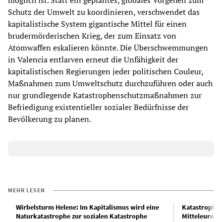
möglich ist. Statt ein geplantes, globales Vorgehen zum
Schutz der Umwelt zu koordinieren, verschwendet das
kapitalistische System gigantische Mittel für einen
brudermörderischen Krieg, der zum Einsatz von
Atomwaffen eskalieren könnte. Die Überschwemmungen
in Valencia entlarven erneut die Unfähigkeit der
kapitalistischen Regierungen jeder politischen Couleur,
Maßnahmen zum Umweltschutz durchzuführen oder auch
nur grundlegende Katastrophenschutzmaßnahmen zur
Befriedigung existentieller sozialer Bedürfnisse der
Bevölkerung zu planen.
MEHR LESEN
Wirbelsturm Helene: Im Kapitalismus wird eine
Katastropha
Naturkatastrophe zur sozialen Katastrophe
Mitteleuropa