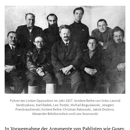
Führer der Linken Opposition im Jahr 1927. Vordere Reihe von links: Leonid
Serebrjakow, Karl Radek, Leo Trotzki, Michail Boguslawski, Jewgeni
Preobraschenski; hintere Reihe: Christian Rakowski, Jakob Drobnis,
Alexander Beloborodow und Lew Sosnowski
In Vorwegnahme der Argumente von Pablisten wie Gusev,