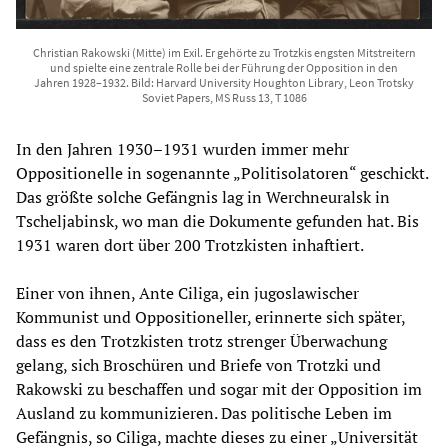
Christian Rakowski (Mitte) im Exil. Er gehörte zu Trotzkis engsten Mitstreitern
und spielte eine zentrale Rolle bei der Führung der Opposition in den
Jahren 1928–1932. Bild: Harvard University Houghton Library, Leon Trotsky
Soviet Papers, MS Russ 13, T 1086
In den Jahren 1930–1931 wurden immer mehr
Oppositionelle in sogenannte „Politisolatoren“ geschickt.
Das größte solche Gefängnis lag in Werchneuralsk in
Tscheljabinsk, wo man die Dokumente gefunden hat. Bis
1931 waren dort über 200 Trotzkisten inhaftiert.
Einer von ihnen, Ante Ciliga, ein jugoslawischer
Kommunist und Oppositioneller, erinnerte sich später,
dass es den Trotzkisten trotz strenger Überwachung
gelang, sich Broschüren und Briefe von Trotzki und
Rakowski zu beschaffen und sogar mit der Opposition im
Ausland zu kommunizieren. Das politische Leben im
Gefängnis, so Ciliga, machte dieses zu einer „Universität