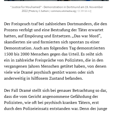
"Justice for Mouhamed" - Demonstration in Dortmund am 19. November
2022
[Photo by C.Suthorn / commons.wikimedia.org /
CC BY-SA 4.0
]
Der Freispruch traf bei zahlreichen Dortmundern, die den
Prozess verfolgt und eine Bestrafung der Täter erwartet
hatten, auf Empörung und Entsetzen. „Das war Mord“,
skandierten sie und formierten sich spontan zu einer
Demonstration. Auch am folgenden Tag demonstrierten
1500 bis 2000 Menschen gegen das Urteil. Es reiht sich
ein in zahlreiche Freisprüche von Polizisten, die in den
vergangenen Jahren Menschen getötet haben, von denen
viele wie Dramé psychisch gestört waren oder sich
anderweitig in hilflosem Zustand befanden.
Der Fall Dramé stellt sich bei genauer Betrachtung so dar,
dass die vom Gericht angenommene Gefährdung der
Polizisten, wie oft bei psychisch kranken Tätern, erst
durch den Polizeieinsatz entstanden war. Denn der junge