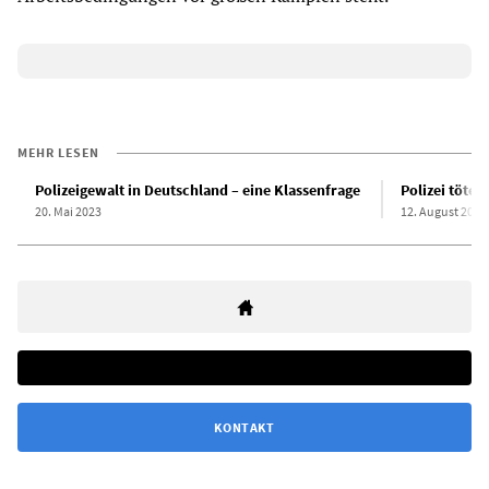
MEHR LESEN
Polizeigewalt in Deutschland – eine Klassenfrage
Polizei tötet
20. Mai 2023
12. August 2022
KONTAKT